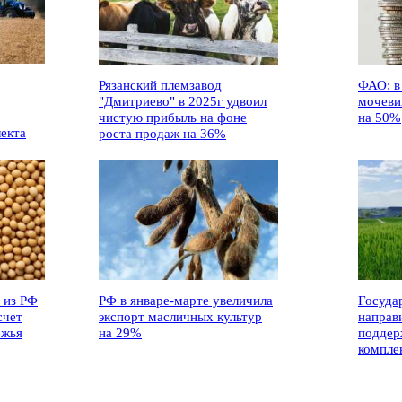
Рязанский племзавод
ФАО: в
"Дмитриево" в 2025г удвоил
мочеви
чистую прибыль на фоне
на 50%
лекта
роста продаж на 36%
 из РФ
РФ в январе-марте увеличила
Госуда
счет
экспорт масличных культур
направ
ежья
на 29%
поддер
компле