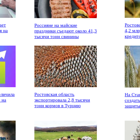
ает
Ростов
Россияне на майские
я на
4,2 мл
праздники съедают около 41,3
кредит
тысячи тонн свинины
еличила
Ростовская область
На Ста
 на
экспортировала 2,8 тысячи
создат
тонн кормов в Турцию
защиты