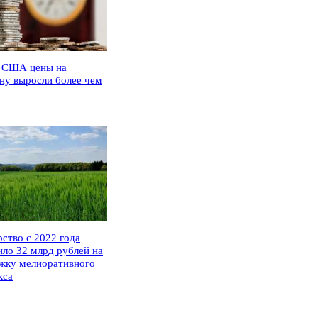
 США цены на
ну выросли более чем
рство с 2022 года
ило 32 млрд рублей на
жку мелиоративного
кса