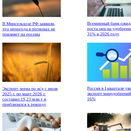
Всемирный банк ожид
В Минсельхозе РФ заявили,
роста цен на удобрени
что непогода в регионах не
31% в 2026 году
повлияет на посевы
Россия в I квартале ув
Экспорт зерна по ж/д с июля
экспорт минудобрений
2025 г. по март 2026 г.
16%
составил 19,23 млн т и
приблизился к рекорду