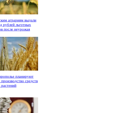
ским аграриям выдали
рд рублей льготных
ов после неурожая
врополье планируют
ь производство средств
 растений