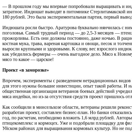
— В прошлом году мы впервые попробовали выращивать и инд
затратное. Индюшат выводят в питомнике Стерлитамакской инк
180 рублей. Это была экспериментальная партия, первый вывод
Индюшата росли быстро. Аратурова буквально нянчилась с ним
поголовья. Самый трудный период — до 2,5-3 месяцев — пте
прожорливы. Есть они должны постоянно, даже ночью. В рацион
костная мука, трава, вареная картошка и овощи, песок и тол
выросли крупными и здоровыми. К слову, вес взрослого индюк
как убедились фермеры — очень выгодное дело. Мясо к Новому 
мясо то какое — царское!
Проект «в заморозке»
Впрочем, эксперименты с разведением нетрадиционных видов п
для этого нужны большие инвестиции, опыт такой работы. И на
общественная организация ветеранов боевых действий учредил
мяса индейки, но из-за отсутствия средств проект пришлось о
Как сообщили в минсельхозе области, ветераны решили реко
разработан проект, составлен бизнес-план. Но банки отказали
год, по расчетам, необходимо вложить 1,6 млрд рублей. Авто
птицекомплекс и кормоцех. Уже и подобрали площадку для фил
Уйском районах для выращивания кормовых культур. Но не по