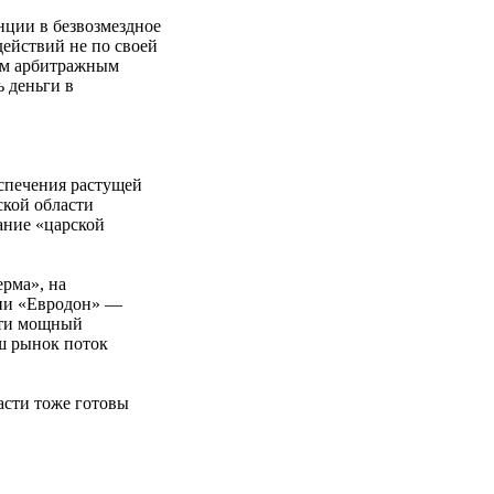
нции в безвозмездное
действий не по своей
ным арбитражным
 деньги в
еспечения растущей
ской области
ание «царской
рма», на
нии «Евродон» —
сти мощный
аш рынок поток
асти тоже готовы