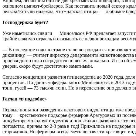
Впрочем, необычны они не для крестьянских подворий, в кото
основном цыплят-бройлеров. Как поставить новый сектор кры
рельсы?Есть ли надежда, что «царская птица» — любимое блю
Господдержка будет?
Уже наметились сдвиги — Минсельхоз РФ предлагает запустить
крайне важную отрасль и оказывать ее первопроходцам весому
— В последние годы в стране стало возрождаться производство 
диковинку, — считает директор департамента животноводства
производство пока сосредоточено весьма локально. И его объе
уверен, скоро будут достаточно заметными.
Согласно концепции развития птицеводства до 2020 года, доля
процентов. По данным федерального Минсельхоза, в 2013 году 
тонн, гусей — 73 тысячи тонн. Но в перспективе оно должно в
Гаглан «в подсобке»
Первые попытки разведения некоторых видов птицы уже пред
тому — крестьянское подворье фермеров Аратуровых из поселка
инкубаторе молодняк индоуток и попытались разводить эту не
потомство, причем по 2-3 раза в год! Прижились на подворье
старожилов. Но фермеры всегда мечтали завести красавцев инд