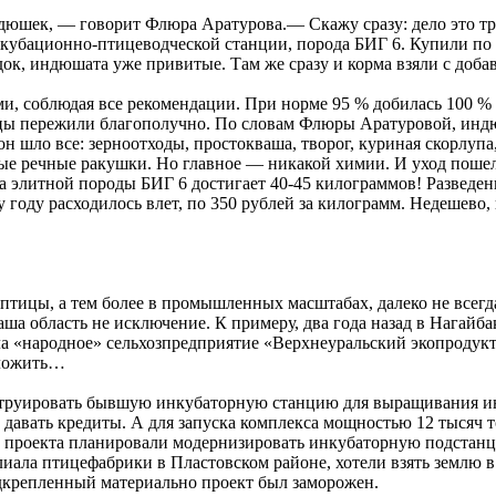
юшек, — говорит Флюра Аратурова.— Скажу сразу: дело это тр
убационно-птицеводческой станции, порода БИГ 6. Купили по 3
ок, индюшата уже привитые. Там же сразу и корма взяли с доба
и, соблюдая все рекомендации. При норме 95 % добилась 100 %
нцы пережили благополучно. По словам Флюры Аратуровой, ин
 шло все: зерноотходы, простокваша, творог, куриная скорлупа,
ченые речные ракушки. Но главное — никакой химии. И уход пош
а элитной породы БИГ 6 достигает 40-45 килограммов! Разведен
году расходилось влет, по 350 рублей за килограмм. Недешево, 
тицы, а тем более в промышленных масштабах, далеко не всегд
ша область не исключение. К примеру, два года назад в Нагайб
а «народное» сельхозпредприятие «Верхнеуральский экопродукт
тложить…
нструировать бывшую инкубаторную станцию для выращивания 
сь давать кредиты. А для запуска комплекса мощностью 12 тыся
ры проекта планировали модернизировать инкубаторную подстанц
иала птицефабрики в Пластовском районе, хотели взять землю 
дкрепленный материально проект был заморожен.