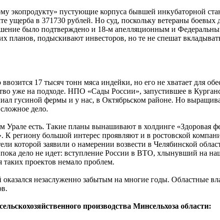
ому экопродукту» пустующие корпуса бывшей инкубаторной ста
те ущерба в 371730 рублей. Но суд, поскольку ветераны боевых 
 решение было подтверждено и 18-м апелляционным и Федераль
их планов, подыскивают инвесторов, но те не спешат вкладывать
ввозится 17 тысяч тонн мяса индейки, но его не хватает для об
ство уже на подходе. НПО «Сады России», запустившее в Курган
лиал гусиной фермы и у нас, в Октябрьском районе. Но выращив
сложное дело.
 Урале есть. Такие планы вынашивают в холдинге «Здоровая фе
. К региону большой интерес проявляют и в ростовской компа
ели которой заявили о намерении возвести в Челябинской обла
 пока дело не идет: вступление России в ВТО, хлынувший на н
я таких проектов немало проблем.
 оказался незаслуженно забытым на многие годы. Областные вл
ов.
ельскохозяйственного производства Минсельхоза области: