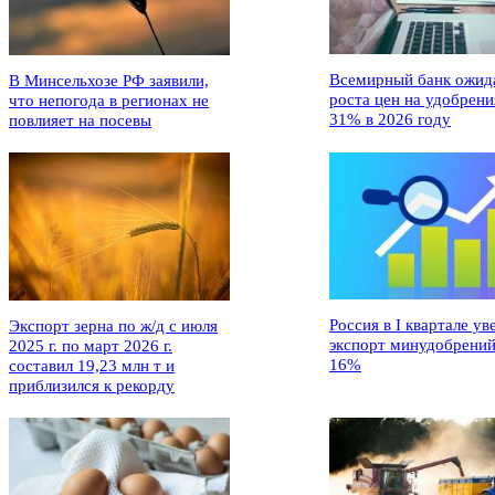
Всемирный банк ожид
В Минсельхозе РФ заявили,
роста цен на удобрени
что непогода в регионах не
31% в 2026 году
повлияет на посевы
Россия в I квартале ув
Экспорт зерна по ж/д с июля
экспорт минудобрений
2025 г. по март 2026 г.
16%
составил 19,23 млн т и
приблизился к рекорду