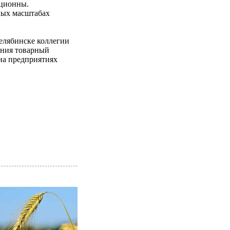
иционны.
ных масштабах
Челябинске коллегии
ения товарный
 на предприятиях