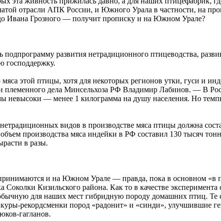
рых эта живность прижилась давно, а для наших птицефабрик, г
латой отрасли АПК России, и Южного Урала в частности, на пр
до Ивана Грозного — получит прописку и на Южном Урале?
 подпрограмму развития нетрадиционного птицеводства, развив
ю господдержку.
мяса этой птицы, хотя для некоторых регионов утки, гуси и инд
 и племенного дела Минсельхоза РФ Владимир Лабинов. — В Рос
мы невысоки — менее 1 килограмма на душу населения. Но темпы
 нетрадиционных видов в производстве мяса птицы должна соста
объем производства мяса индейки в РФ составил 130 тысяч тонн
ырасти в разы.
принимаются и на Южном Урале — правда, пока в основном «в 
 Соколки Кизильского района. Как то в качестве эксперимента 
обычную для наших мест гибридную породу домашних птиц. Те с
 и куры-рекордсменки пород «радонит» и «синди», улучшившие г
юков-гагланов.