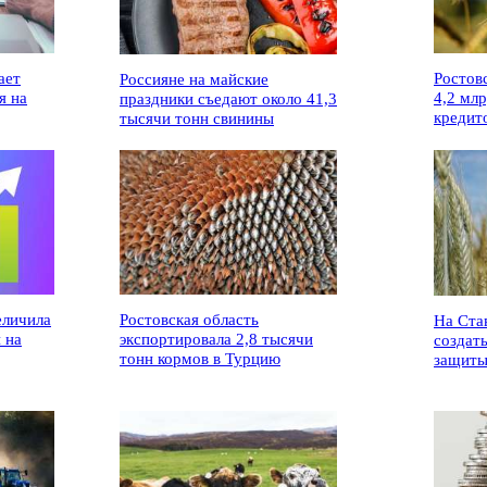
ает
Ростов
Россияне на майские
я на
4,2 мл
праздники съедают около 41,3
кредит
тысячи тонн свинины
еличила
Ростовская область
На Ста
 на
экспортировала 2,8 тысячи
создат
тонн кормов в Турцию
защиты