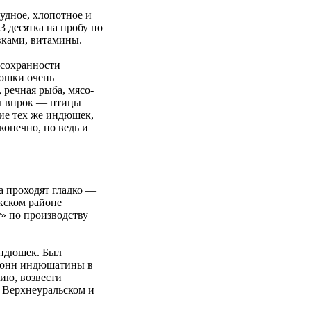
удное, хлопотное и
 десятка на пробу по
вками, витамины.
 сохранности
дюшки очень
 речная рыба, мясо-
ел впрок — птицы
ие тех же индюшек,
конечно, но ведь и
а проходят гладко —
акском районе
» по производству
индюшек. Был
ч тонн индюшатины в
ию, возвести
в Верхнеуральском и