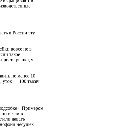
де выращивают в
оизводственные
ать в России эту
ейки вовсе не в
сии такое
 роста рынка, я
вить не менее 10
, уток — 100 тысяч
подсобке». Примером
они взяли в
тали давать
енофонд несушек-