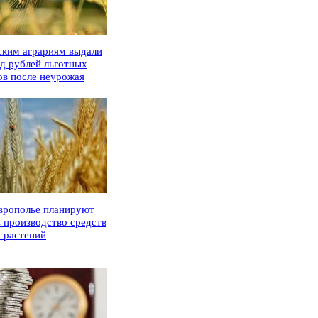
ским аграриям выдали
рд рублей льготных
ов после неурожая
врополье планируют
ь производство средств
 растений