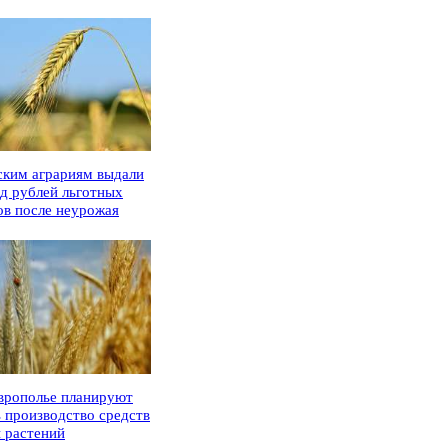
ским аграриям выдали
рд рублей льготных
ов после неурожая
врополье планируют
ь производство средств
 растений