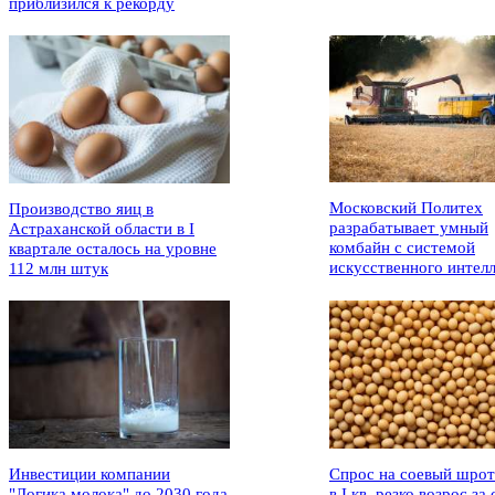
приблизился к рекорду
Московский Политех
Производство яиц в
разрабатывает умный
Астраханской области в I
комбайн с системой
квартале осталось на уровне
искусственного интел
112 млн штук
Инвестиции компании
Спрос на соевый шрот
"Логика молока" до 2030 года
в I кв. резко возрос за 