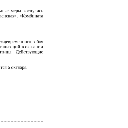
ьные меры коснулись
ленская», «Комбината
еждевременного забоя
ганизаций в оказании
 птицы. Действующие
ся 6 октября.