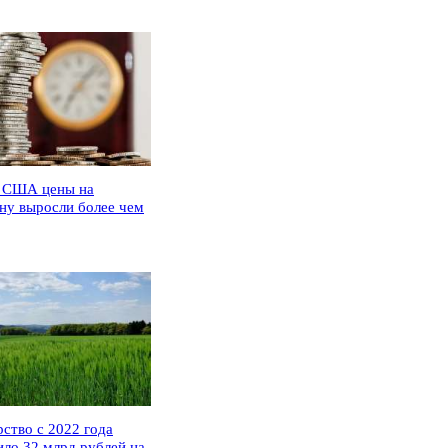
 США цены на
ну выросли более чем
рство с 2022 года
ило 32 млрд рублей на