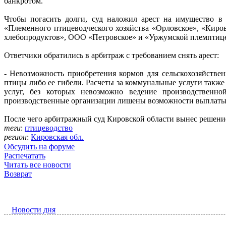
банкротом.
Чтобы погасить долги, суд наложил арест на имущество в
«Племенного птицеводческого хозяйства «Орловское», «Киро
хлебопродуктов», ООО «Петровское» и «Уржумской племптиц
Ответчики обратились в арбитраж с требованием снять арест:
- Невозможность приобретения кормов для сельскохозяйств
птицы либо ее гибели. Расчеты за коммунальные услуги такж
услуг, без которых невозможно ведение производственн
производственные организации лишены возможности выплаты 
После чего арбитражный суд Кировской области вынес решение
теги
:
птицеводство
регион
:
Кировская обл.
Обсудить на форуме
Распечатать
Читать все новости
Возврат
Новости дня