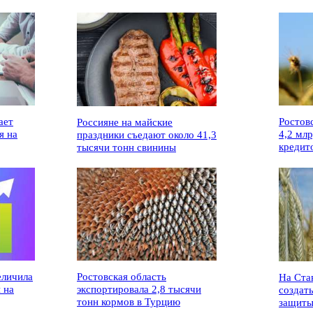
ает
Ростов
Россияне на майские
я на
4,2 мл
праздники съедают около 41,3
кредит
тысячи тонн свинины
еличила
Ростовская область
На Ста
 на
экспортировала 2,8 тысячи
создат
тонн кормов в Турцию
защиты