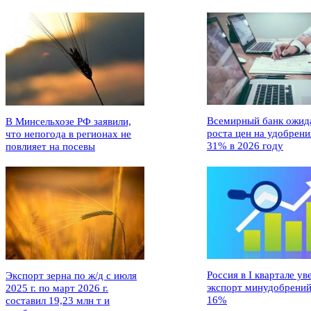
Всемирный банк ожид
В Минсельхозе РФ заявили,
роста цен на удобрени
что непогода в регионах не
31% в 2026 году
повлияет на посевы
Россия в I квартале ув
Экспорт зерна по ж/д с июля
экспорт минудобрений
2025 г. по март 2026 г.
16%
составил 19,23 млн т и