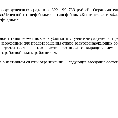
 виде денежных средств в 322 199 738 рублей. Ограничител
во-Чепецкой птицефабрики», птицефабрик «Костинская» и «Фа
ефабрики».
енной птицы может повлечь убытки в случае вынужденного пр
е необходимы для предотвращения отказа ресурсоснабжающих ор
ой деятельности, в том числе связанной с выращиванием
заработной платы работникам.
 о частичном снятии ограничений. Следующее заседание состоит