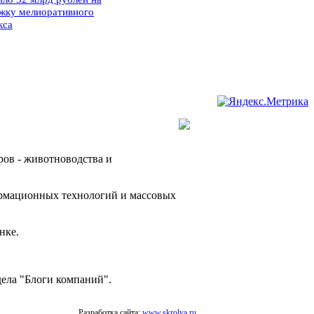
жку мелиоративного
кса
ров - животноводства и
ормационных технологий и массовых
нке.
дела "Блоги компаний".
Разработка сайта:
www.skrolya.ru