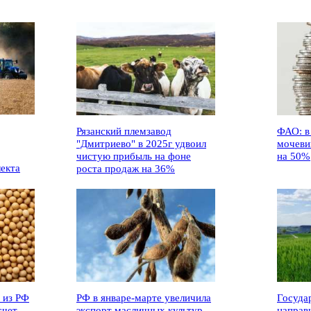
Рязанский племзавод
ФАО: в
"Дмитриево" в 2025г удвоил
мочеви
чистую прибыль на фоне
на 50%
лекта
роста продаж на 36%
 из РФ
РФ в январе-марте увеличила
Госуда
счет
экспорт масличных культур
направ