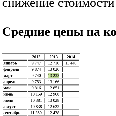
снижение стоимости
Средние цены на ко
2012
2013
2014
январь
9 747
12 710
11 446
февраль
9 874
13 026
март
9 740
13 233
апрель
9 753
13 166
май
9 816
12 851
июнь
10 159
12 968
июль
10 381
13 028
август
10 838
12 622
сентябрь
11 360
12 438