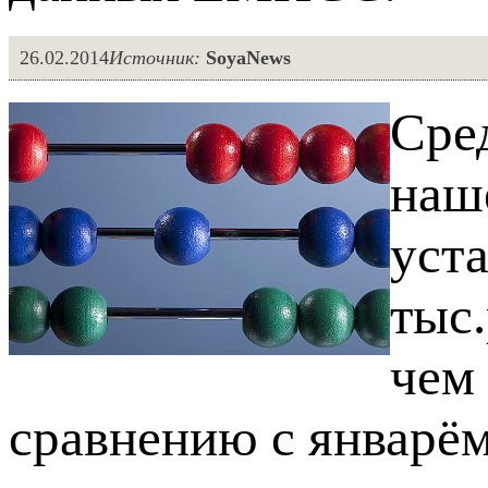
26.02.2014
Источник:
SoyaNews
Сре
наше
уста
тыс.
чем 
сравнению с январё