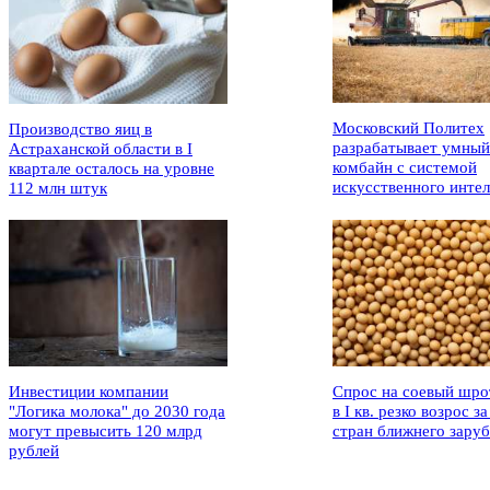
Московский Политех
Производство яиц в
разрабатывает умный
Астраханской области в I
комбайн с системой
квартале осталось на уровне
искусственного интел
112 млн штук
Инвестиции компании
Спрос на соевый шро
"Логика молока" до 2030 года
в I кв. резко возрос за
могут превысить 120 млрд
стран ближнего зару
рублей