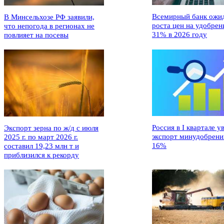
Всемирный банк ожи
В Минсельхозе РФ заявили,
роста цен на удобрен
что непогода в регионах не
31% в 2026 году
повлияет на посевы
Россия в I квартале у
Экспорт зерна по ж/д с июля
экспорт минудобрени
2025 г. по март 2026 г.
16%
составил 19,23 млн т и
приблизился к рекорду