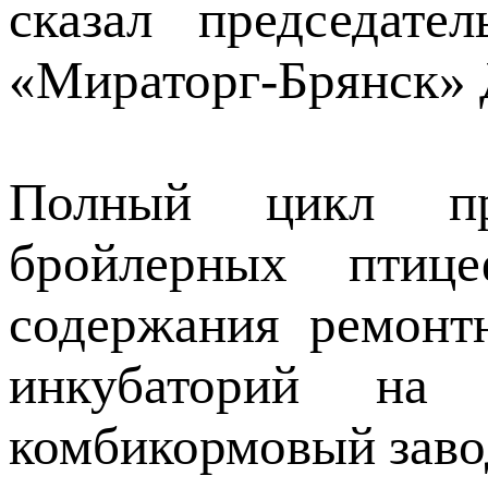
сказал председате
«Мираторг-Брянск» 
Полный цикл про
бройлерных птиц
содержания ремонтн
инкубаторий н
комбикормовый заво