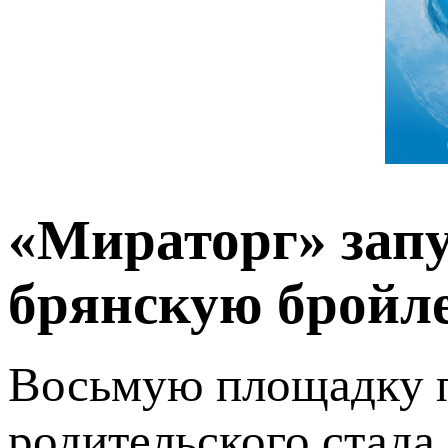
«Мираторг» зап
брянскую бройл
Восьмую площадку 
родительского стад