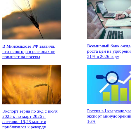
Всемирный банк ожид
В Минсельхозе РФ заявили,
роста цен на удобрени
что непогода в регионах не
31% в 2026 году
повлияет на посевы
Россия в I квартале ув
Экспорт зерна по ж/д с июля
экспорт минудобрений
2025 г. по март 2026 г.
16%
составил 19,23 млн т и
приблизился к рекорду