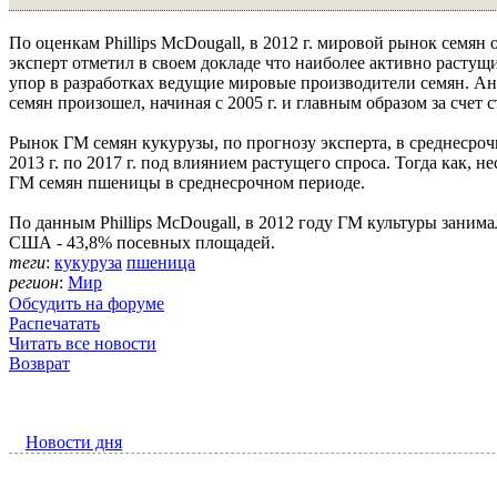
По оценкам Phillips McDougall, в 2012 г. мировой рынок семян 
эксперт отметил в своем докладе что наиболее активно растущ
упор в разработках ведущие мировые производители семян. А
семян произошел, начиная с 2005 г. и главным образом за сче
Рынок ГМ семян кукурузы, по прогнозу эксперта, в среднесрочн
2013 г. по 2017 г. под влиянием растущего спроса. Тогда как, 
ГМ семян пшеницы в среднесрочном периоде.
По данным Phillips McDougall, в 2012 году ГМ культуры занима
США - 43,8% посевных площадей.
теги
:
кукуруза
пшеница
регион
:
Мир
Обсудить на форуме
Распечатать
Читать все новости
Возврат
Новости дня