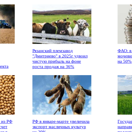
Рязанский племзавод
ФАО: в
"Дмитриево" в 2025г удвоил
мочеви
чистую прибыль на фоне
на 50%
лекта
роста продаж на 36%
 из РФ
РФ в январе-марте увеличила
Госуда
счет
экспорт масличных культур
направ