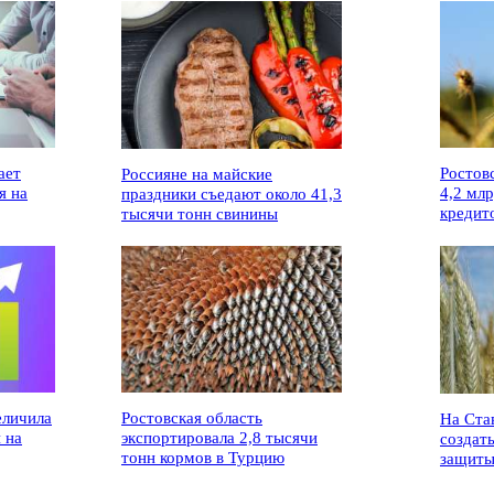
ает
Ростов
Россияне на майские
я на
4,2 мл
праздники съедают около 41,3
кредит
тысячи тонн свинины
еличила
Ростовская область
На Ста
 на
экспортировала 2,8 тысячи
создат
тонн кормов в Турцию
защиты