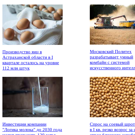
Московский Политех
Производство яиц в
разрабатывает умный
Астраханской области в I
комбайн с системой
квартале осталось на уровне
искусственного интел
112 млн штук
Инвестиции компании
Спрос на соевый шрот
"Логика молока" до 2030 года
в I кв. резко возрос за 