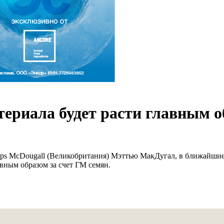
ериала будет расти главным о
llips McDougall (Великобритания) Мэттью МакДугал, в ближайшие
вным образом за счет ГМ семян.