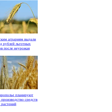
ским аграриям выдали
рд рублей льготных
ов после неурожая
врополье планируют
ь производство средств
 растений