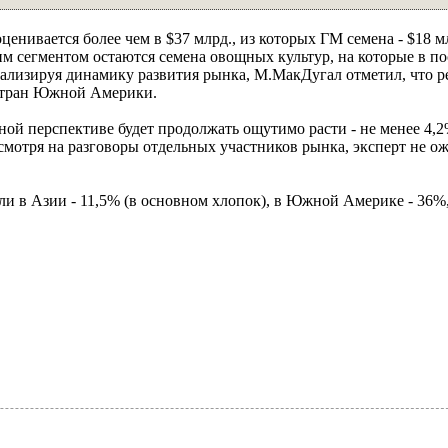
оценивается более чем в $37 млрд., из которых ГМ семена - $18 м
им сегментом остаются семена овощных культур, на которые в п
нализируя динамику развития рынка, М.МакДугал отметил, что р
т стран Южной Америки.
ой перспективе будет продолжать ощутимо расти - не менее 4,2%
несмотря на разговоры отдельных участников рынка, эксперт не о
ли в Азии - 11,5% (в основном хлопок), в Южной Америке - 36%,