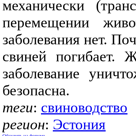
механически (тран
перемещении живо
заболевания нет. По
свиней погибает. 
заболевание уничт
безопасна.
теги
:
свиноводство
регион
:
Эстония
Обсудить на форуме