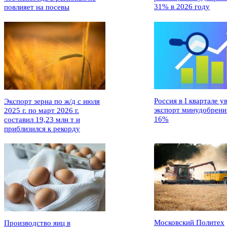
31% в 2026 году
повлияет на посевы
Россия в I квартале у
Экспорт зерна по ж/д с июля
экспорт минудобрени
2025 г. по март 2026 г.
16%
составил 19,23 млн т и
приблизился к рекорду
Московский Политех
Производство яиц в