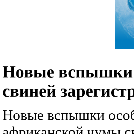
Новые вспышки
свиней зарегист
Новые вспышки особ
африканской чумы св