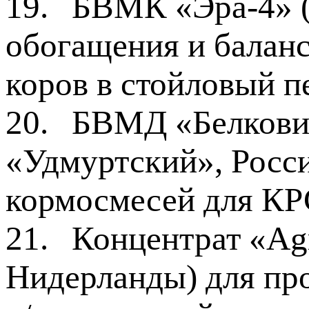
19.
БВМК «Эра-4» (
обогащения и балан
коров в стойловый п
20.
БВМД «Белкови
«Удмуртский», Росси
кормосмесей для К
21.
Концентрат «Agr
Нидерланды) для пр