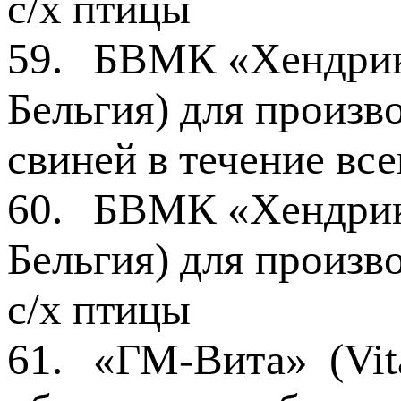
с/х птицы
59.
БВМК «Хендрикс
Бельгия) для произв
свиней в течение вс
60.
БВМК «Хендрик
Бельгия) для произв
с/х птицы
61.
«ГМ-Вита» (Vit