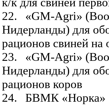
к/к для свиней перв
22.
«GM-Agri» (Booi
Нидерланды) для об
рационов свиней на
23.
«GM-Agri» (Booi
Нидерланды) для об
рационов коров
24.
БВМК «Норка» (