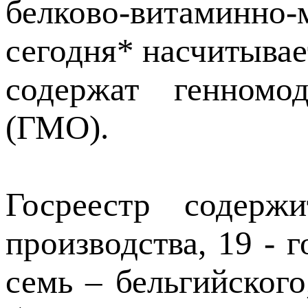
белково-витаминно
сегодня* насчитывае
содержат генномо
(ГМО).
Госреестр содер
производства, 19 - г
семь – бельгийского