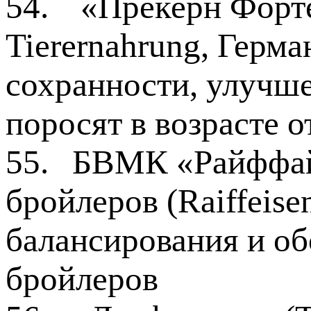
54.
«Прекерн Форте
Tierernahrung, Герм
сохранности, улучше
поросят в возрасте о
55.
БВМК «Райффай
бройлеров (Raiffeise
балансирования и о
бройлеров