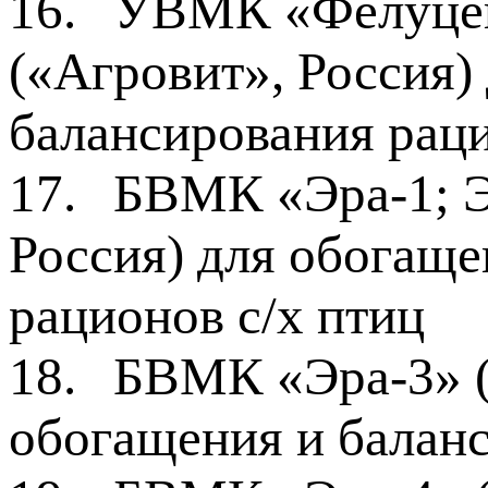
16.
УВМК «Фелуцен»
(«Агровит», Россия)
балансирования раци
17.
БВМК «Эра-1; Э
Россия) для обогаще
рационов с/х птиц
18.
БВМК «Эра-3» (
обогащения и балан