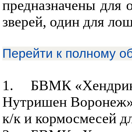
предназначены для о
зверей, один для лош
Перейти к полному о
1.
БВМК «Хендрик
Нутришен Воронеж»,
к/к и кормосмесей д