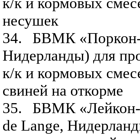
к/к и кормовых смес
несушек
34.
БВМК «Поркон-1
Нидерланды) для пр
к/к и кормовых смес
свиней на откорме
35.
БВМК «Лейкон-
de Lange, Нидерланд