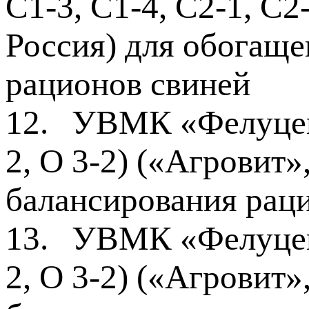
С1-3, С1-4, С2-1, С2
Россия) для обогаще
рационов свиней
12.
УВМК «Фелуцен» 
2, О 3-2) («Агровит»
балансирования раци
13.
УВМК «Фелуцен» 
2, О 3-2) («Агровит»