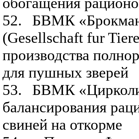
обогащения рационо
52.
БВМК «Брокман
(Gesellschaft fur Tie
производства полно
для пушных зверей
53.
БВМК «Цирколин
балансирования рац
свиней на откорме