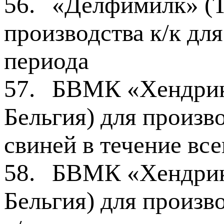
56.
«Делфимилк» (Tr
производства к/к дл
периода
57.
БВМК «Хендрик
Бельгия) для произв
свиней в течение вс
58.
БВМК «Хендрик
Бельгия) для произв