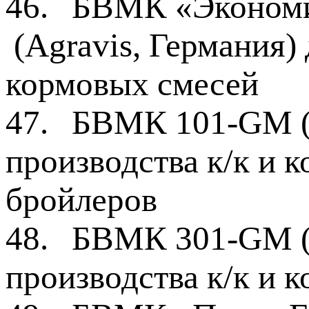
46.
БВМК «Экономи
(Agravis, Германия) 
кормовых смесей
47.
БВМК 101-GM (A
производства к/к и 
бройлеров
48.
БВМК 301-GM (A
производства к/к и 