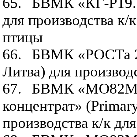
65.
БВМК «КГ-Р19.1
для производства к/к
птицы
66.
БВМК «РОСТа 2»
Литва) для производ
67.
БВМК «МО82М2 
концентрат» (Primary
производства к/к дл