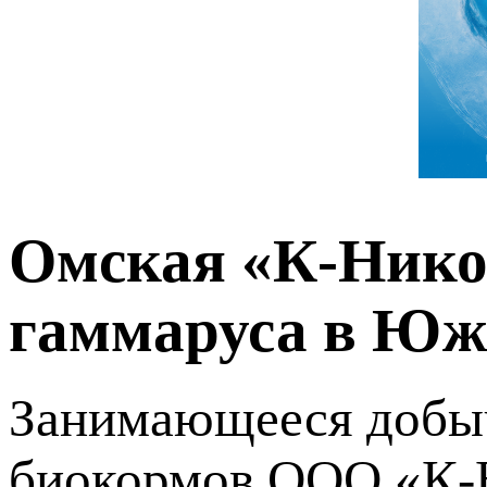
Омская «К-Нико
гаммаруса в Ю
Занимающееся добыч
биокормов ООО «К-Н