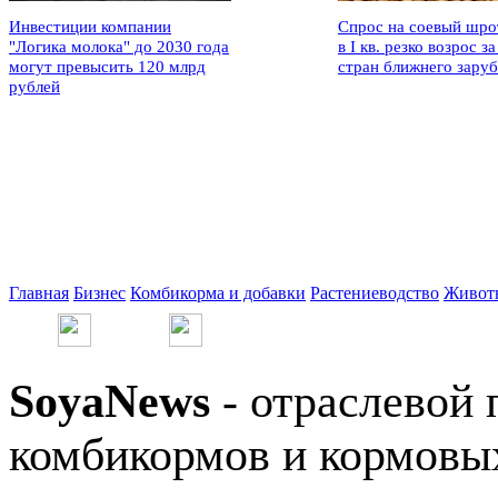
Инвестиции компании
Спрос на соевый шро
"Логика молока" до 2030 года
в I кв. резко возрос за
могут превысить 120 млрд
стран ближнего зару
рублей
Главная
Бизнес
Комбикорма и добавки
Растениеводство
Живот
SoyaNews
- отраслевой 
комбикормов и кормовых