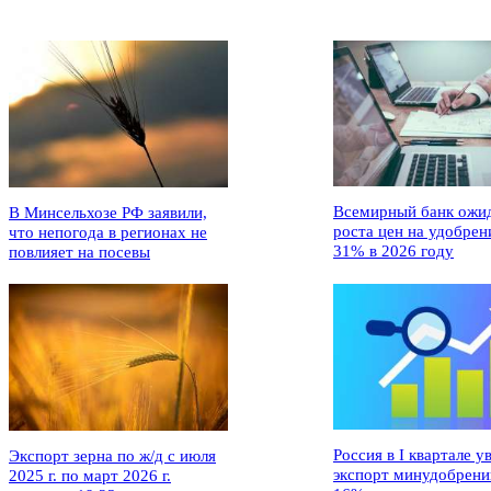
Всемирный банк ожи
В Минсельхозе РФ заявили,
роста цен на удобрен
что непогода в регионах не
31% в 2026 году
повлияет на посевы
Россия в I квартале у
Экспорт зерна по ж/д с июля
экспорт минудобрени
2025 г. по март 2026 г.