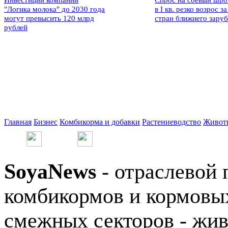
Инвестиции компании
Спрос на соевый шро
"Логика молока" до 2030 года
в I кв. резко возрос за
могут превысить 120 млрд
стран ближнего зару
рублей
Главная
Бизнес
Комбикорма и добавки
Растениеводство
Живот
SoyaNews
- отраслевой 
комбикормов и кормовых
смежных секторов - жив