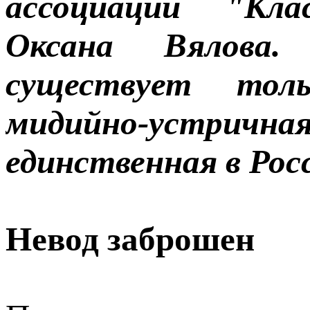
ассоциации "Кл
Оксана Вялова.
существует тол
мидийно-устричн
единственная в Рос
Невод заброшен