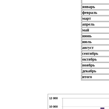
январь
февраль
март
апрель
май
июнь
июль
август
сентябрь
октябрь
ноябрь
декабрь
итого