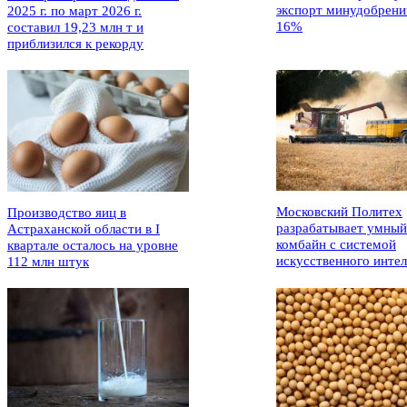
экспорт минудобрени
2025 г. по март 2026 г.
16%
составил 19,23 млн т и
приблизился к рекорду
Московский Политех
Производство яиц в
разрабатывает умный
Астраханской области в I
комбайн с системой
квартале осталось на уровне
искусственного интел
112 млн штук