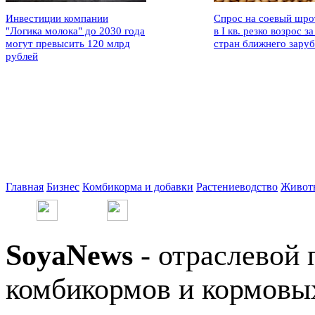
Инвестиции компании
Спрос на соевый шро
"Логика молока" до 2030 года
в I кв. резко возрос за
могут превысить 120 млрд
стран ближнего зару
рублей
Главная
Бизнес
Комбикорма и добавки
Растениеводство
Живот
SoyaNews
- отраслевой 
комбикормов и кормовых