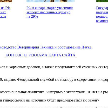
 из РФ
РФ в январе-марте увеличила
Госуда
счет
экспорт масличных культур
направ
ежья
на 29%
поддер
компле
новодство
Ветеринария
Техника и оборудование
Наука
КОНТАКТЫ
РЕКЛАМА
КАРТА САЙТА
мов и кормовых добавок, а также представителей смежных секто
0, выдано Федеральной службой по надзору в сфере связи, инф
фессиональная аналитика, интервью с экспертами. 16 лет на ры
й гиперссылки на источник будет преследоваться по закону.