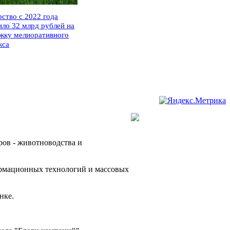
рство с 2022 года
ило 32 млрд рублей на
жку мелиоративного
кса
ров - животноводства и
ормационных технологий и массовых
нке.