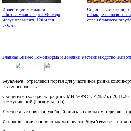
Инвестиции компании
Спрос на соевый шрот
"Логика молока" до 2030 года
в I кв. резко возрос за 
могут превысить 120 млрд
стран ближнего заруб
рублей
Главная
Бизнес
Комбикорма и добавки
Растениеводство
Живот
SoyaNews
- отраслевой портал для участников рынка комбикор
растениеводства.
Свидетельство о регистрации СМИ № ФС77-42837 от 26.11.201
коммуникаций (Роскомнадзор).
Ежедневные новости, удобный поиск архивных материалов, про
Использование собственных материалов
SoyaNews
без активно