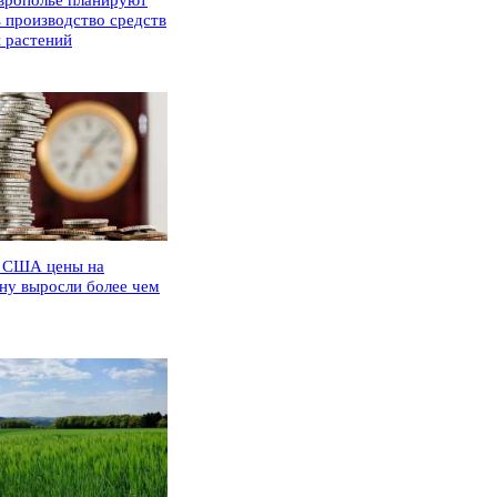
врополье планируют
ь производство средств
 растений
 США цены на
ну выросли более чем