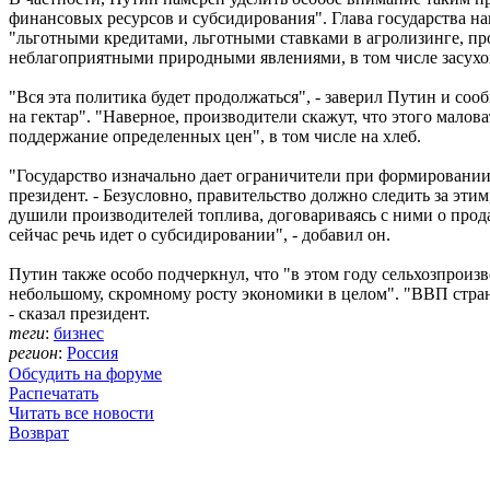
финансовых ресурсов и субсидирования". Глава государства н
"льготными кредитами, льготными ставками в агролизинге, пр
неблагоприятными природными явлениями, в том числе засухо
"Вся эта политика будет продолжаться", - заверил Путин и со
на гектар". "Наверное, производители скажут, что этого малова
поддержание определенных цен", в том числе на хлеб.
"Государство изначально дает ограничители при формировании ц
президент. - Безусловно, правительство должно следить за эти
душили производителей топлива, договариваясь с ними о прода
сейчас речь идет о субсидировании", - добавил он.
Путин также особо подчеркнул, что "в этом году сельхозпрои
небольшому, скромному росту экономики в целом". "ВВП страны
- сказал президент.
теги
:
бизнес
регион
:
Россия
Обсудить на форуме
Распечатать
Читать все новости
Возврат