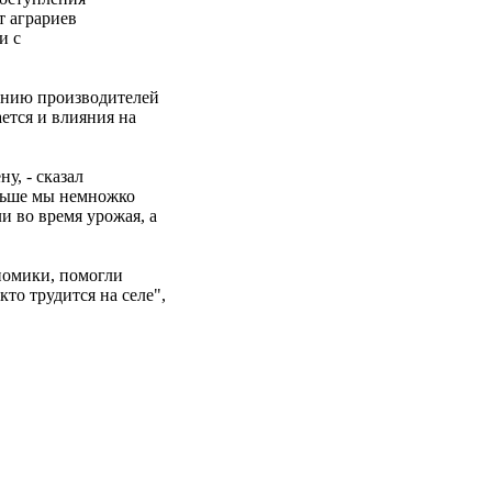
т аграриев
и с
ванию производителей
ается и влияния на
у, - сказал
аньше мы немножко
и во время урожая, а
ономики, помогли
то трудится на селе",