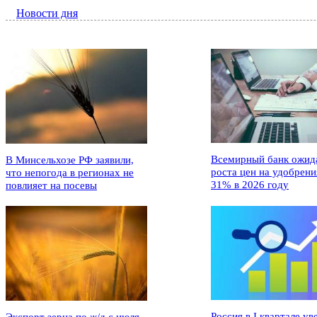
Новости дня
Всемирный банк ожид
В Минсельхозе РФ заявили,
роста цен на удобрени
что непогода в регионах не
31% в 2026 году
повлияет на посевы
Россия в I квартале ув