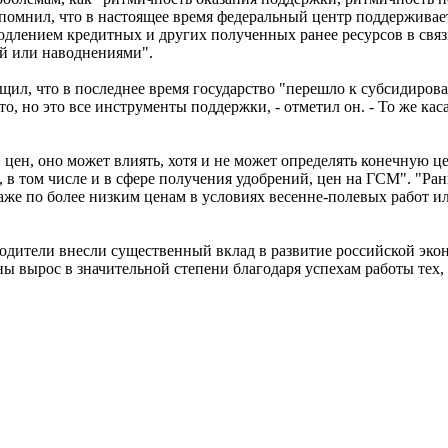
апомнил, что в настоящее время федеральный центр поддерживае
одлением кредитных и других полученных ранее ресурсов в связ
й или наводнениями".
общил, что в последнее время государство "перешло к субсидиро
то, но это все инструменты поддержки, - отметил он. - То же кас
ен, оно может влиять, хотя и не может определять конечную цен
м, в том числе и в сфере получения удобрений, цен на ГСМ". "Р
же по более низким ценам в условиях весенне-полевых работ ил
зводители внесли существенный вклад в развитие российской эк
 вырос в значительной степени благодаря успехам работы тех, к