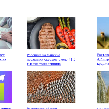
ает
Ростов
Россияне на майские
я на
4,2 мл
праздники съедают около 41,3
кредит
тысячи тонн свинины
еличила
Ростовская область