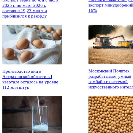
Экспорт зерна по ж/д с июля
экспорт минудобрений
2025 г. по март 2026 г.
16%
составил 19,23 млн т и
приблизился к рекорду
Московский Политех
Производство яиц в
разрабатывает умный
Астраханской области в I
комбайн с системой
квартале осталось на уровне
искусственного интел
112 млн штук