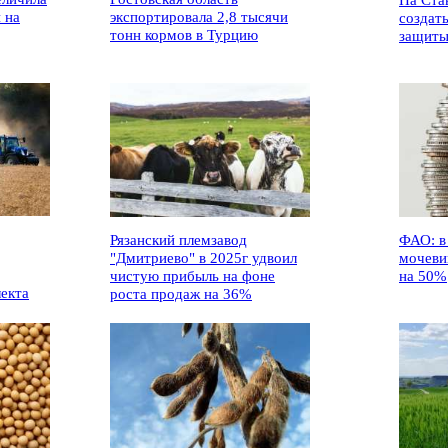
На Ста
 на
экспортировала 2,8 тысячи
создат
тонн кормов в Турцию
защиты
Рязанский племзавод
ФАО: в
"Дмитриево" в 2025г удвоил
мочеви
чистую прибыль на фоне
на 50%
лекта
роста продаж на 36%