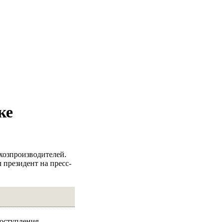
ке
хозпроизводителей.
л президент на пресс-
поступления