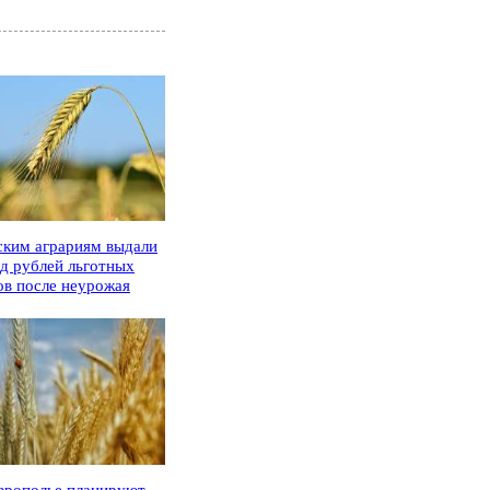
ским аграриям выдали
рд рублей льготных
ов после неурожая