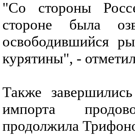
"Со стороны Россе
стороне была озв
освободившийся р
курятины", - отмети
Также завершились
импорта продов
продолжила Трифоно