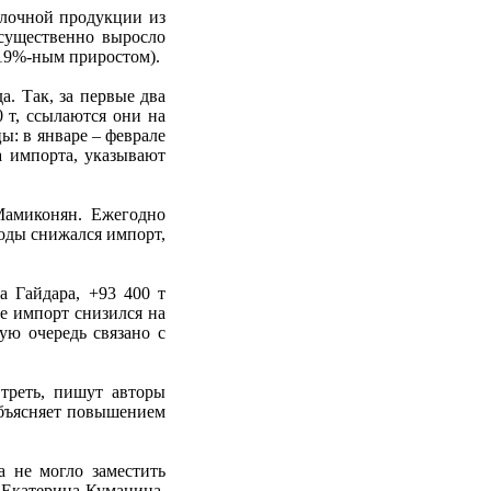
олочной продукции из
 существенно выросло
 19%-ным приростом).
. Так, за первые два
0 т, ссылаются они на
ы: в январе – феврале
а импорта, указывают
Мамиконян. Ежегодно
годы снижался импорт,
а Гайдара, +93 400 т
ее импорт снизился на
ую очередь связано с
 треть, пишут авторы
объясняет повышением
а не могло заместить
 Екатерина Куманина.