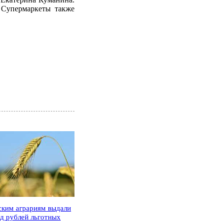
. Супермаркеты также
ским аграриям выдали
рд рублей льготных