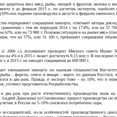
ции запретила ввоз мяса, рыбы, овощей и фруктов, молока и м
нта и до февраля 2015 г., по расчетам экспертов, наиболее
ы (10%-ное падение производства в августе к февралю сменилось
тва перекрывает сокращение импорта, отмечают авторы доклада
 сравнению с тем же периодом 2014 г. на 17,8%, или на 57 70
на 62%, или на 73 900 т. Похожая ситуация и на рынке мяса птиц
ицы, что на 57%, или 31 100 т, превышает сокращение объем
 (с 2006 г.), вспоминает президент Мясного совета Мушег 
о на 4% и в 2015 г. может достигнуть 9,15 млн т. В последние 
 т, в 2015 г. он ожидает сокращения до 600 000 т.
дит уменьшение импорта: по оценкам специалистов Институт
рыбы – форели, семги: в январе – марте, по данным Росстата, 
лся в два раза. Правда, и экспорт тоже – на 16%, что в перв
к, уточнил представитель Росрыболовства.
 в два раза при росте отечественного производства лишь на
ет Андрей Даниленко из Союзмолока: прирост производства он 
одсчетам, в России на 5–10% снизилось потребление сыра.
исследователей, из-за особенностей производственного цикл
в формате магазинов «у дома», говорит представитель «Дикси»