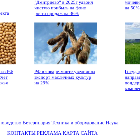
"Дмитриево" в 2025г удвоил
мочеви
чистую прибыль на фоне
на 50%
лекта
роста продаж на 36%
 из РФ
РФ в январе-марте увеличила
Госуда
счет
экспорт масличных культур
направ
ежья
на 29%
поддер
компле
новодство
Ветеринария
Техника и оборудование
Наука
КОНТАКТЫ
РЕКЛАМА
КАРТА САЙТА