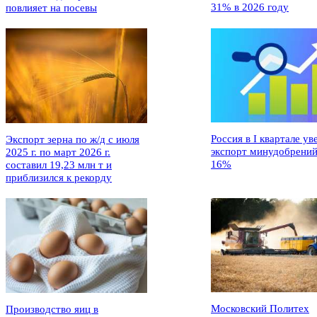
31% в 2026 году
повлияет на посевы
Россия в I квартале ув
Экспорт зерна по ж/д с июля
экспорт минудобрений
2025 г. по март 2026 г.
16%
составил 19,23 млн т и
приблизился к рекорду
Московский Политех
Производство яиц в