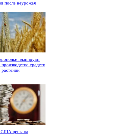
ов после неурожая
врополье планируют
ь производство средств
 растений
 США цены на