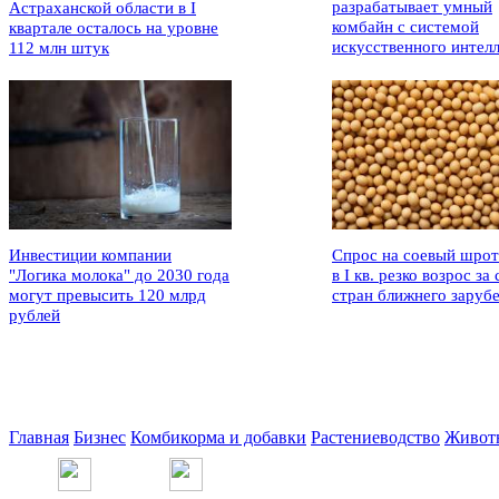
разрабатывает умный
Астраханской области в I
комбайн с системой
квартале осталось на уровне
искусственного интел
112 млн штук
Инвестиции компании
Спрос на соевый шрот
"Логика молока" до 2030 года
в I кв. резко возрос за 
могут превысить 120 млрд
стран ближнего заруб
рублей
Главная
Бизнес
Комбикорма и добавки
Растениеводство
Живот