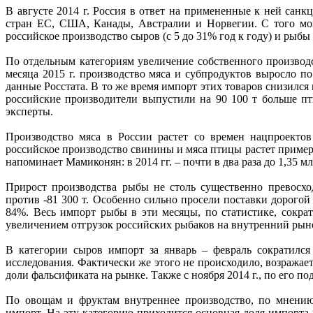
В августе 2014 г. Россия в ответ на примененные к ней санк
стран ЕС, США, Канады, Австралии и Норвегии. С того моме
российское производство сыров (с 5 до 31% год к году) и рыб
По отдельным категориям увеличение собственного производс
месяца 2015 г. производство мяса и субпродуктов выросло по
данные Росстата. В то же время импорт этих товаров снизился 
российские производители выпустили на 90 100 т больше пт
эксперты.
Производство мяса в России растет со времен нацпроектов
российское производство свинины и мяса птицы растет примерн
напоминает Мамиконян: в 2014 гг. – почти в два раза до 1,35 млн
Прирост производства рыбы не столь существенно превосхо
против -81 300 т. Особенно сильно просели поставки дорогой 
84%. Весь импорт рыбы в эти месяцы, по статистике, сократи
увеличением отгрузок российских рыбаков на внутренний рыно
В категории сыров импорт за январь – февраль сократился
исследования. Фактически же этого не происходило, возража
доли фальсификата на рынке. Также с ноября 2014 г., по его п
По овощам и фруктам внутреннее производство, по мнению 
импорт. На эту категорию приходится основная доля импорта 