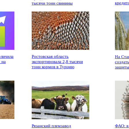
кредит
тысячи тонн свинины
еличила
Ростовская область
На Ста
 на
экспортировала 2,8 тысячи
создат
тонн кормов в Турцию
защиты
Рязанский племзавод
ФАО: в