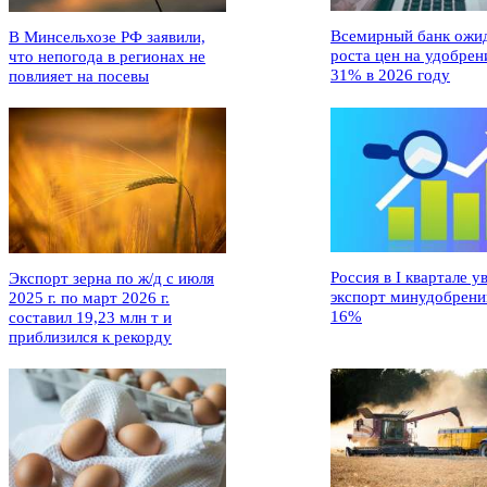
Всемирный банк ожи
В Минсельхозе РФ заявили,
роста цен на удобрен
что непогода в регионах не
31% в 2026 году
повлияет на посевы
Россия в I квартале у
Экспорт зерна по ж/д с июля
экспорт минудобрени
2025 г. по март 2026 г.
16%
составил 19,23 млн т и
приблизился к рекорду