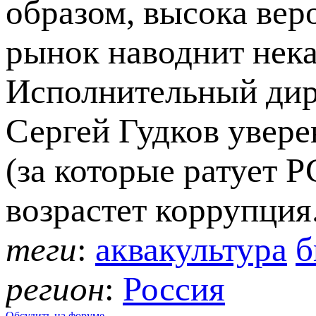
образом, высока вер
рынок наводнит нека
Исполнительный дир
Сергей Гудков увере
(за которые ратует 
возрастет коррупция
теги
:
аквакультура
б
регион
:
Россия
Обсудить на форуме