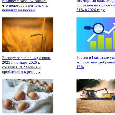
Всемирный банк ожид
В Минсельхозе РФ заявили,
роста цен на удобрени
что непогода в регионах не
31% в 2026 году
повлияет на посевы
Россия в I квартале ув
Экспорт зерна по ж/д с июля
экспорт минудобрений
2025 г. по март 2026 г.
16%
составил 19,23 млн т и
приблизился к рекорду