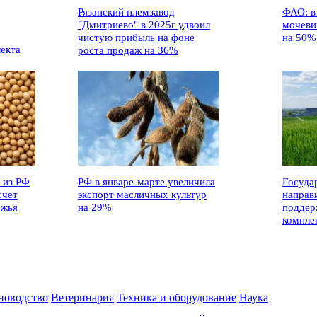
Рязанский племзавод
ФАО: в
"Дмитриево" в 2025г удвоил
мочеви
чистую прибыль на фоне
на 50%
лекта
роста продаж на 36%
 из РФ
РФ в январе-марте увеличила
Госуда
счет
экспорт масличных культур
направ
ежья
на 29%
поддер
компле
новодство
Ветеринария
Техника и оборудование
Наука