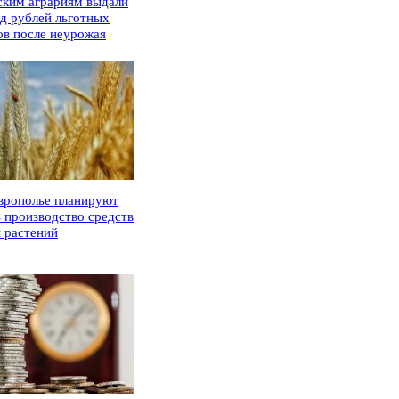
ским аграриям выдали
рд рублей льготных
ов после неурожая
врополье планируют
ь производство средств
 растений