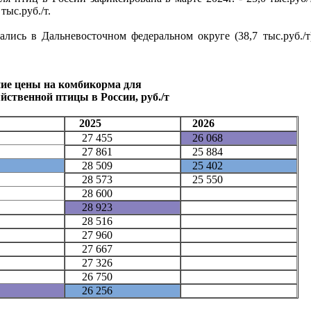
тыс.руб./т.
лись в Дальневосточном федеральном округе (38,7 тыс.руб./т
ие цены на комбикорма для
йственной птицы в России, руб./т
2025
2026
27 455
26 068
27 861
25 884
28 509
25 402
28 573
25 550
28 600
28 923
28 516
27 960
27 667
27 326
26 750
26 256