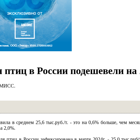
я птиц в России подешевели на
 ЕМИСС.
ила в среднем 25,6 тыс.руб./т. - это на 0,6% больше, чем меся
а 2,0%.
ля птиц в России зафиксирована в марте 2024г. - 25,0 тыс.руб