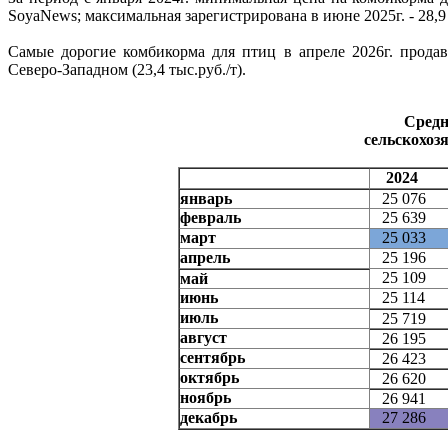
SoyaNews; максимальная зарегистрирована в июне 2025г. - 28,9 
Самые дорогие комбикорма для птиц в апреле 2026г. продава
Северо-Западном (23,4 тыс.руб./т).
Средн
сельскохозя
2024
январь
25 076
февраль
25 639
март
25 033
апрель
25 196
25 109
май
июнь
25 114
июль
25 719
август
26 195
сентябрь
26 423
октябрь
26 620
ноябрь
26 941
декабрь
27 286