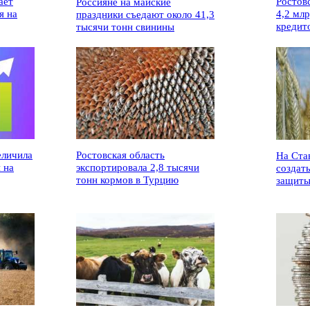
ает
Ростов
Россияне на майские
я на
4,2 мл
праздники съедают около 41,3
кредит
тысячи тонн свинины
еличила
Ростовская область
На Ста
 на
экспортировала 2,8 тысячи
создат
тонн кормов в Турцию
защиты