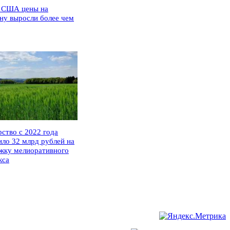
 США цены на
ну выросли более чем
рство с 2022 года
ило 32 млрд рублей на
жку мелиоративного
кса