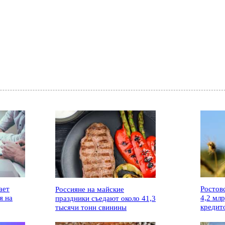
ает
Ростов
Россияне на майские
я на
4,2 мл
праздники съедают около 41,3
кредит
тысячи тонн свинины