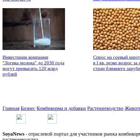
Инвестиции компании
Спрос на соевый шрот
"Логика молока" до 2030 года
в I кв. резко возрос за 
могут превысить 120 млрд
стран ближнего заруб
рублей
Главная
Бизнес
Комбикорма и добавки
Растениеводство
Живот
SoyaNews
- отраслевой портал для участников рынка комбикор
растениеводства.