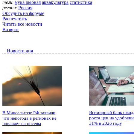
теги
:
мука рыбная
аквакультура
статистика
регион
:
Россия
Обсудить на форуме
Распечатать
Читать все новости
Возврат
Новости дня
Всемирный банк ожид
В Минсельхозе РФ заявили,
роста цен на удобрени
что непогода в регионах не
31% в 2026 году
повлияет на посевы