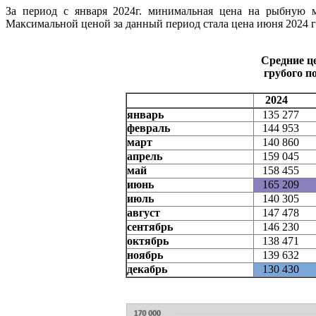
За период с января 2024г. минимальная цена на рыбную му
Максимальной ценой за данный период стала цена июня 2024 год
Средние ц
грубого п
2024
январь
135 277
февраль
144 953
март
140 860
апрель
159 045
май
158 455
июнь
165 209
июль
140 305
август
147 478
сентябрь
146 230
октябрь
138 471
ноябрь
139 632
декабрь
130 430