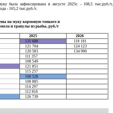
ку была зафиксирована в августе 2025г. - 108,5 тыс.руб./т
а - 165,2 тыс.руб./т.
ены на муку кормовую тонкого и
омола и гранулы из рыбы, руб./т
2025
2026
131 688
118 181
121 704
124 123
120 583
134 990
111 357
108 549
121 851
115 257
108 528
108 885
114 297
112 816
126 739