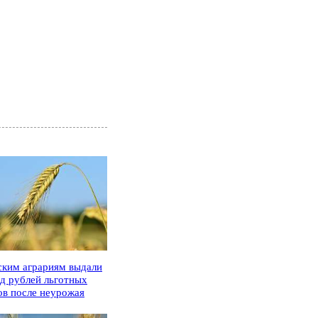
ским аграриям выдали
рд рублей льготных
ов после неурожая