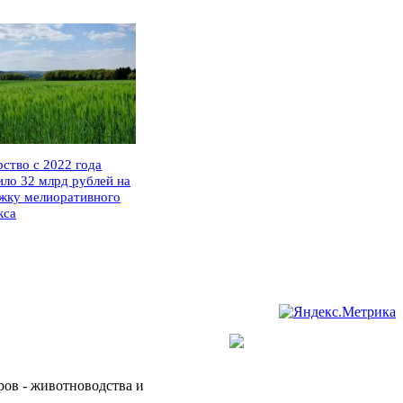
рство с 2022 года
ило 32 млрд рублей на
жку мелиоративного
кса
ров - животноводства и