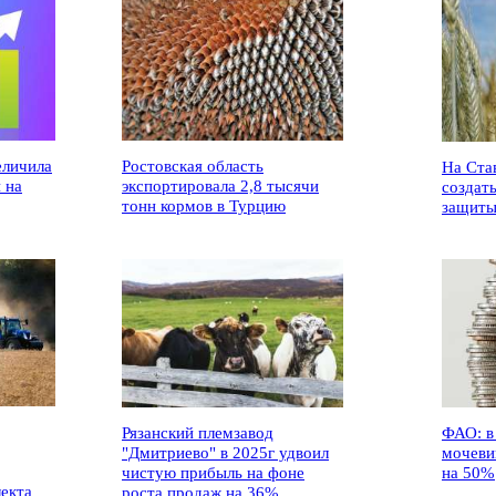
еличила
Ростовская область
На Ста
 на
экспортировала 2,8 тысячи
создат
тонн кормов в Турцию
защиты
Рязанский племзавод
ФАО: в
"Дмитриево" в 2025г удвоил
мочеви
чистую прибыль на фоне
на 50%
лекта
роста продаж на 36%