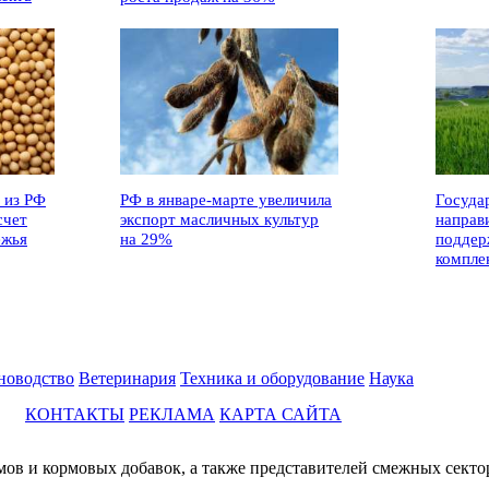
 из РФ
РФ в январе-марте увеличила
Госуда
счет
экспорт масличных культур
направ
ежья
на 29%
поддер
компле
новодство
Ветеринария
Техника и оборудование
Наука
КОНТАКТЫ
РЕКЛАМА
КАРТА САЙТА
мов и кормовых добавок, а также представителей смежных секто