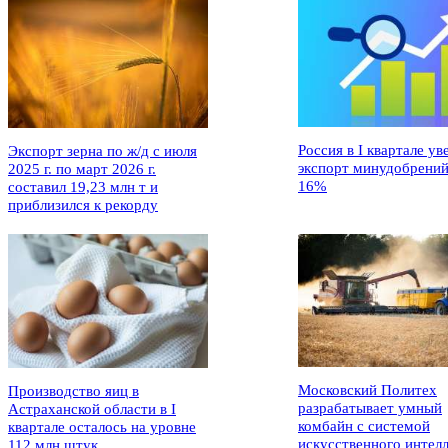
Россия в I квартале ув
Экспорт зерна по ж/д с июля
экспорт минудобрений
2025 г. по март 2026 г.
16%
составил 19,23 млн т и
приблизился к рекорду
Московский Политех
Производство яиц в
разрабатывает умный
Астраханской области в I
комбайн с системой
квартале осталось на уровне
искусственного интел
112 млн штук