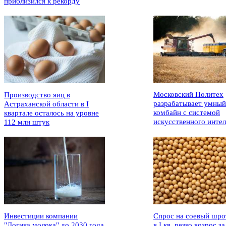
приблизился к рекорду
Московский Политех
Производство яиц в
разрабатывает умный
Астраханской области в I
комбайн с системой
квартале осталось на уровне
искусственного интел
112 млн штук
Инвестиции компании
Спрос на соевый шро
"Логика молока" до 2030 года
в I кв. резко возрос за