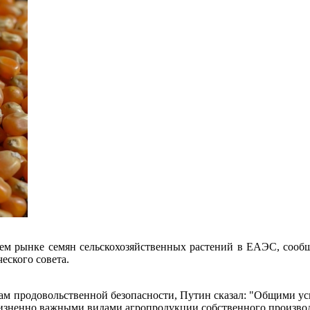
щем рынке семян сельскохозяйственных растений в ЕАЭС, сооб
еского совета.
ам продовольственной безопасности, Путин сказал: "Общими у
изненно важными видами агропродукции собственного производ