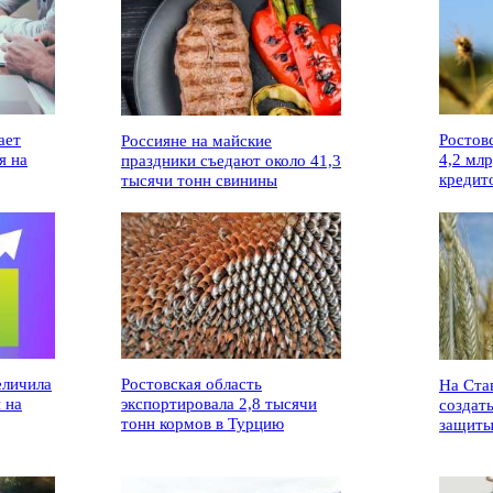
ает
Ростов
Россияне на майские
я на
4,2 мл
праздники съедают около 41,3
кредит
тысячи тонн свинины
еличила
Ростовская область
На Ста
 на
экспортировала 2,8 тысячи
создат
тонн кормов в Турцию
защиты