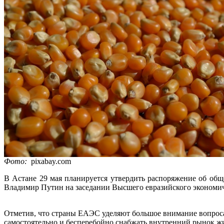
Фото:
pixabay.com
В Астане 29 мая планируется утвердить распоряжение об об
Владимир Путин на заседании Высшего евразийского экономич
Отметив, что страны ЕАЭС уделяют большое внимание вопрос
самостоятельно и бесперебойно снабжать внутренний рынок ж