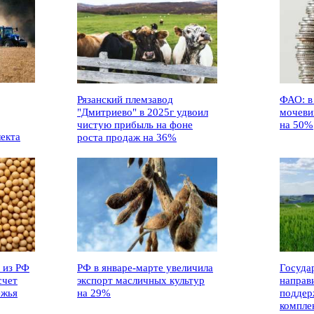
Рязанский племзавод
ФАО: в
"Дмитриево" в 2025г удвоил
мочеви
чистую прибыль на фоне
на 50%
лекта
роста продаж на 36%
 из РФ
РФ в январе-марте увеличила
Госуда
счет
экспорт масличных культур
направ
ежья
на 29%
поддер
компле