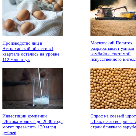
Московский Политех
Производство яиц в
разрабатывает умный
Астраханской области в I
комбайн с системой
квартале осталось на уровне
искусственного интел
112 млн штук
Инвестиции компании
Спрос на соевый шрот
"Логика молока" до 2030 года
в I кв. резко возрос за 
могут превысить 120 млрд
стран ближнего заруб
рублей