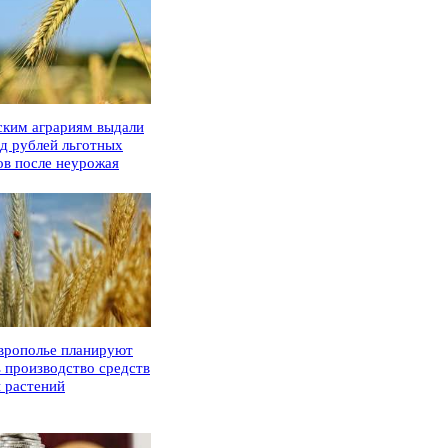
ским аграриям выдали
рд рублей льготных
ов после неурожая
врополье планируют
ь производство средств
 растений