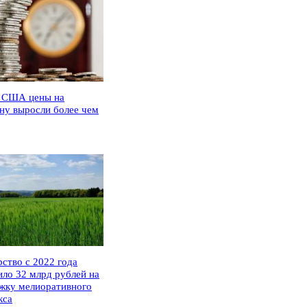
 США цены на
ну выросли более чем
рство с 2022 года
ило 32 млрд рублей на
жку мелиоративного
кса