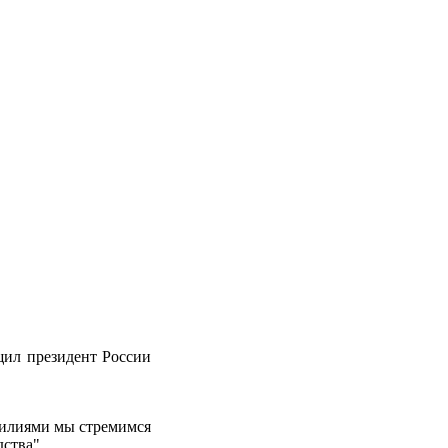
щил президент России
силиями мы стремимся
ства".