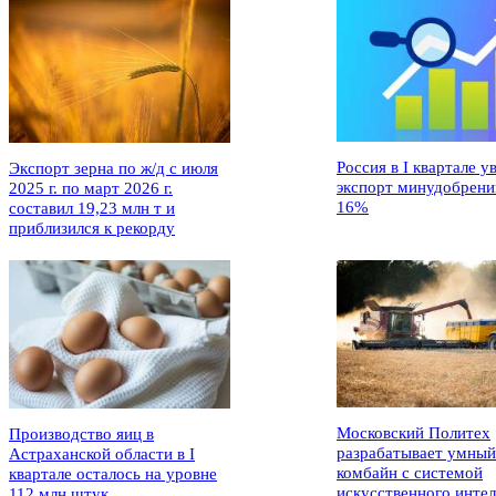
Россия в I квартале у
Экспорт зерна по ж/д с июля
экспорт минудобрени
2025 г. по март 2026 г.
16%
составил 19,23 млн т и
приблизился к рекорду
Московский Политех
Производство яиц в
разрабатывает умный
Астраханской области в I
комбайн с системой
квартале осталось на уровне
искусственного интел
112 млн штук