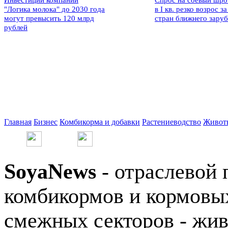
Инвестиции компании
Спрос на соевый шро
"Логика молока" до 2030 года
в I кв. резко возрос за
могут превысить 120 млрд
стран ближнего зару
рублей
Главная
Бизнес
Комбикорма и добавки
Растениеводство
Живот
SoyaNews
- отраслевой 
комбикормов и кормовых
смежных секторов - жив