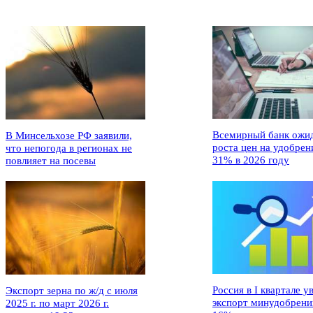
Всемирный банк ожи
В Минсельхозе РФ заявили,
роста цен на удобрен
что непогода в регионах не
31% в 2026 году
повлияет на посевы
Россия в I квартале у
Экспорт зерна по ж/д с июля
экспорт минудобрени
2025 г. по март 2026 г.