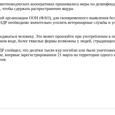
ивотноводческих кооперативах принимались меры по дезинфекци
я, чтобы сдержать распространение ящура.
ной организации ООН (ФАО), для своевременного выявления бол
 КНДР необходимо значительно усилить ветеринарные службы и 
редаваться человеку. Это может произойти при употреблении в 
егком виде, более тяжелые формы возможны у людей, страдающ
ДР сообщил, что десятки тысяч кур погибли или были уничтожен
е, впервые зарегистрированное 21 марта на территории одного 
нов.