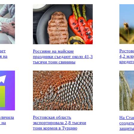
ает
Ростов
Россияне на майские
я на
4,2 мл
праздники съедают около 41,3
кредит
тысячи тонн свинины
еличила
Ростовская область
На Ста
 на
экспортировала 2,8 тысячи
создат
тонн кормов в Турцию
защиты