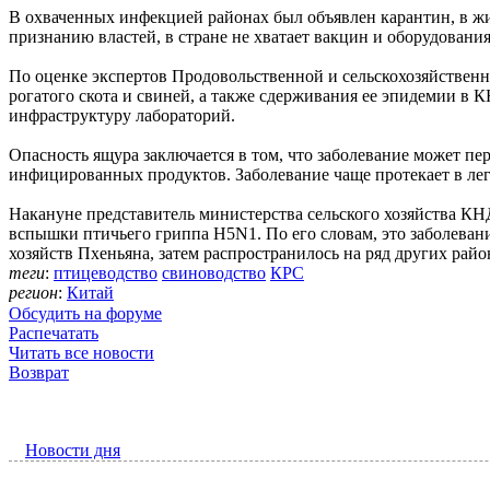
В охваченных инфекцией районах был объявлен карантин, в ж
признанию властей, в стране не хватает вакцин и оборудовани
По оценке экспертов Продовольственной и сельскохозяйствен
рогатого скота и свиней, а также сдерживания ее эпидемии в
инфраструктуру лабораторий.
Опасность ящура заключается в том, что заболевание может пе
инфицированных продуктов. Заболевание чаще протекает в л
Накануне представитель министерства сельского хозяйства КН
вспышки птичьего гриппа H5N1. По его словам, это заболевани
хозяйств Пхеньяна, затем распространилось на ряд других райо
теги
:
птицеводство
свиноводство
КРС
регион
:
Китай
Обсудить на форуме
Распечатать
Читать все новости
Возврат
Новости дня