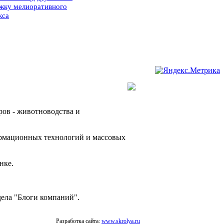
жку мелиоративного
кса
ров - животноводства и
ормационных технологий и массовых
нке.
дела "Блоги компаний".
Разработка сайта:
www.skrolya.ru