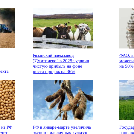
Рязанский племзавод
ФАО: в
"Дмитриево" в 2025г удвоил
мочеви
чистую прибыль на фоне
на 50%
лекта
роста продаж на 36%
 из РФ
РФ в январе-марте увеличила
Госуда
счет
экспорт масличных культур
направ