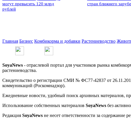
могут превысить 120 млрд
стран ближнего заруб
рублей
Главная
Бизнес
Комбикорма и добавки
Растениеводство
Живот
SoyaNews
- отраслевой портал для участников рынка комбикор
растениеводства.
Свидетельство о регистрации СМИ № ФС77-42837 от 26.11.201
коммуникаций (Роскомнадзор).
Ежедневные новости, удобный поиск архивных материалов, про
Использование собственных материалов
SoyaNews
без активно
Редакция
SoyaNews
не несет ответственности за содержание р