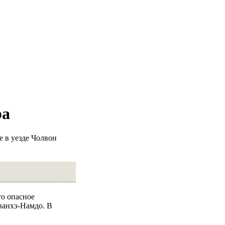
ра
 в уезде Чолвон
то опасное
ванхэ-Намдо. В