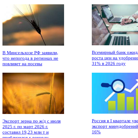
Всемирный банк ожид
В Минсельхозе РФ заявили,
роста цен на удобрени
что непогода в регионах не
31% в 2026 году
повлияет на посевы
Россия в I квартале ув
Экспорт зерна по ж/д с июля
экспорт минудобрений
2025 г. по март 2026 г.
16%
составил 19,23 млн т и
приблизился к рекорду