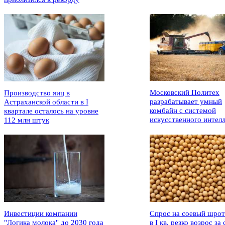
Московский Политех
Производство яиц в
разрабатывает умный
Астраханской области в I
комбайн с системой
квартале осталось на уровне
искусственного интел
112 млн штук
Инвестиции компании
Спрос на соевый шрот
"Логика молока" до 2030 года
в I кв. резко возрос за 