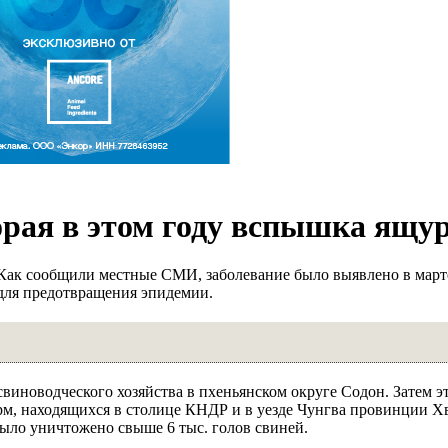
рая в этом году вспышка ящу
Как сообщили местные СМИ, заболевание было выявлено в марте
для предотвращения эпидемии.
виноводческого хозяйства в пхеньянском округе Содон. Затем э
рм, находящихся в столице КНДР и в уезде Чунгва провинции Х
было уничтожено свыше 6 тыс. голов свиней.