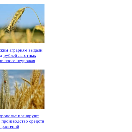
ским аграриям выдали
рд рублей льготных
ов после неурожая
врополье планируют
ь производство средств
 растений