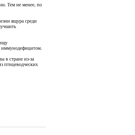
и. Тем не менее, по
езни ящура среди
улучшить
пищу
их иммунодефицитом.
ы в стране из-за
из птицеводческих