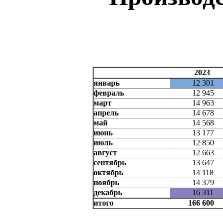
2023
январь
12 301
февраль
12 945
март
14 963
апрель
14 678
май
14 568
июнь
13 177
июль
12 850
август
12 663
сентябрь
13 647
октябрь
14 118
ноябрь
14 379
декабрь
16 311
итого
166 600