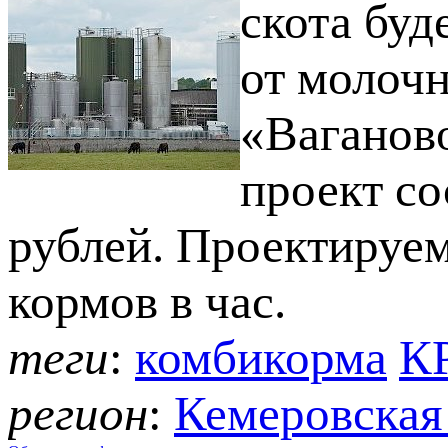
скота буд
от молоч
«Ваганов
проект со
рублей. Проектируем
кормов в час.
теги
:
комбикорма
К
регион
:
Кемеровская