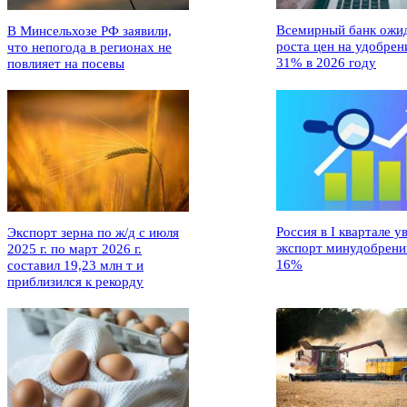
Всемирный банк ожи
В Минсельхозе РФ заявили,
роста цен на удобрен
что непогода в регионах не
31% в 2026 году
повлияет на посевы
Россия в I квартале у
Экспорт зерна по ж/д с июля
экспорт минудобрени
2025 г. по март 2026 г.
16%
составил 19,23 млн т и
приблизился к рекорду