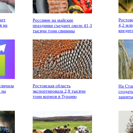
ает
Ростов
Россияне на майские
я на
4,2 мл
праздники съедают около 41,3
кредит
тысячи тонн свинины
еличила
Ростовская область
На Ста
 на
экспортировала 2,8 тысячи
создат
тонн кормов в Турцию
защиты