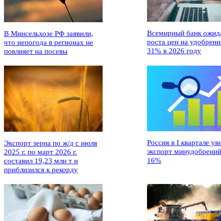
Всемирный банк ожид
В Минсельхозе РФ заявили,
роста цен на удобрени
что непогода в регионах не
31% в 2026 году
повлияет на посевы
Россия в I квартале ув
Экспорт зерна по ж/д с июля
экспорт минудобрений
2025 г. по март 2026 г.
16%
составил 19,23 млн т и
приблизился к рекорду