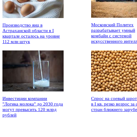
Московский Политех
Производство яиц в
разрабатывает умный
Астраханской области в I
комбайн с системой
квартале осталось на уровне
искусственного интел
112 млн штук
Инвестиции компании
Спрос на соевый шрот
"Логика молока" до 2030 года
в I кв. резко возрос за 
могут превысить 120 млрд
стран ближнего заруб
рублей