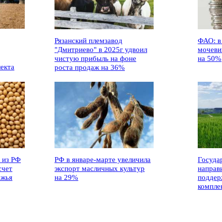
Рязанский племзавод
ФАО: в
"Дмитриево" в 2025г удвоил
мочеви
чистую прибыль на фоне
на 50%
лекта
роста продаж на 36%
 из РФ
РФ в январе-марте увеличила
Госуда
счет
экспорт масличных культур
направ
ежья
на 29%
поддер
компле