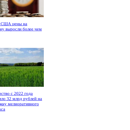
 США цены на
ну выросли более чем
рство с 2022 года
ило 32 млрд рублей на
жку мелиоративного
кса