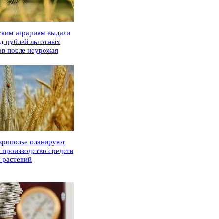
ским аграриям выдали
рд рублей льготных
ов после неурожая
врополье планируют
ь производство средств
 растений