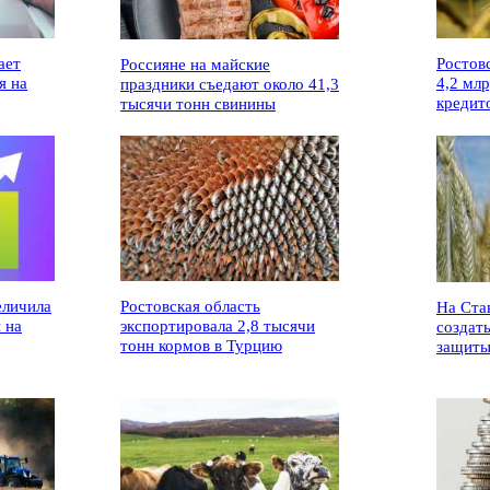
ает
Ростов
Россияне на майские
я на
4,2 мл
праздники съедают около 41,3
кредит
тысячи тонн свинины
еличила
Ростовская область
На Ста
 на
экспортировала 2,8 тысячи
создат
тонн кормов в Турцию
защиты