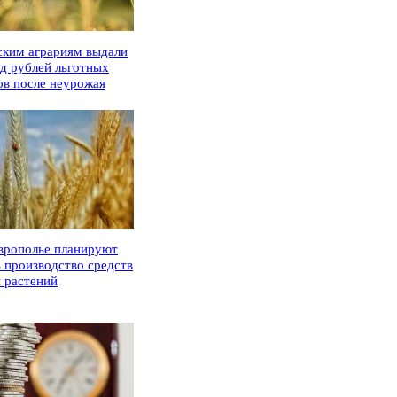
ским аграриям выдали
рд рублей льготных
ов после неурожая
врополье планируют
ь производство средств
 растений