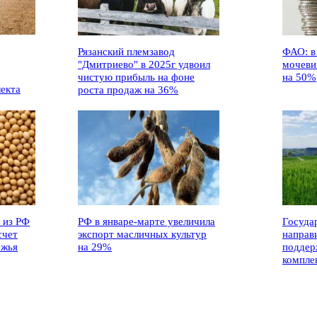
Рязанский племзавод
ФАО: в
"Дмитриево" в 2025г удвоил
мочеви
чистую прибыль на фоне
на 50%
лекта
роста продаж на 36%
 из РФ
РФ в январе-марте увеличила
Госуда
счет
экспорт масличных культур
направ
ежья
на 29%
поддер
компле