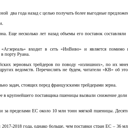
нной два года назад с целью получать более выгодные предложе
и.
а. Еще несколько лет назад объемы его поставок составляли 
. «Агзереаль» входит в сеть «ИнВиво» и является помимо
в порту Руана.
йских зерновых трейдеров по поводу «излишних», по их мне
других ведомств. Перечислять не будем, читатели «КВ» об это
ьно задач, стоящих перед французскими трейдерами зерна.
 ее в крупнейшего поставщика пшеницы вызвали снижение доли
и за пределами ЕС около 10 млн тонн мягкой пшеницы. Десяти
 2017-2018 года, однако больше, чем поставки стран ЕС – 36 м