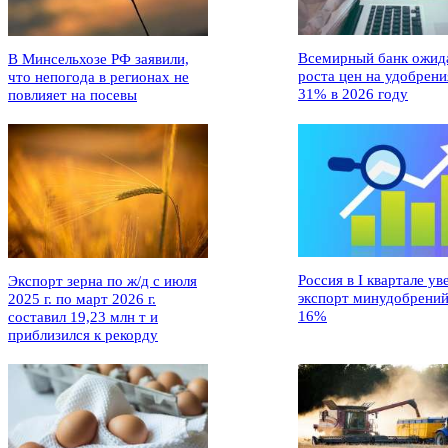
Всемирный банк ожид
В Минсельхозе РФ заявили,
роста цен на удобрени
что непогода в регионах не
31% в 2026 году
повлияет на посевы
Россия в I квартале ув
Экспорт зерна по ж/д с июля
экспорт минудобрений
2025 г. по март 2026 г.
16%
составил 19,23 млн т и
приблизился к рекорду