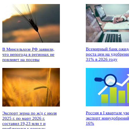
Всемирный банк ожид
В Минсельхозе РФ заявили,
роста цен на удобрени
что непогода в регионах не
31% в 2026 году
повлияет на посевы
Россия в I квартале ув
Экспорт зерна по ж/д с июля
экспорт минудобрений
2025 г. по март 2026 г.
16%
составил 19,23 млн т и
приблизился к рекорду