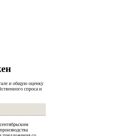
жен
ртале и общую оценку
йственного спроса и
 сентябрьским
 производства
и предложения со