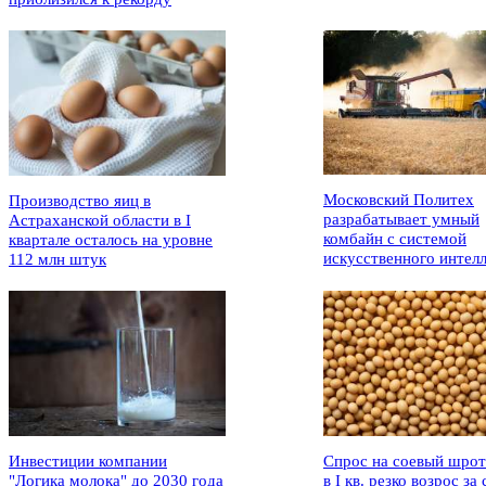
Московский Политех
Производство яиц в
разрабатывает умный
Астраханской области в I
комбайн с системой
квартале осталось на уровне
искусственного интел
112 млн штук
Инвестиции компании
Спрос на соевый шрот
"Логика молока" до 2030 года
в I кв. резко возрос за 