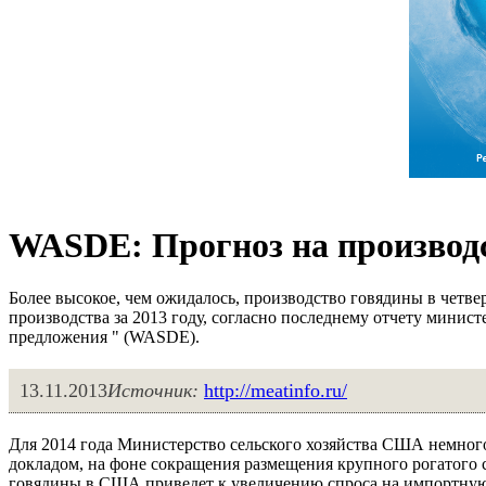
WASDE: Прогноз на производс
Более высокое, чем ожидалось, производство говядины в четв
производства за 2013 году, согласно последнему отчету минис
предложения " (WASDE).
13.11.2013
Источник:
http://meatinfo.ru/
Для 2014 года Министерство сельского хозяйства США немного
докладом, на фоне сокращения размещения крупного рогатого 
говядины в США приведет к увеличению спроса на импортную