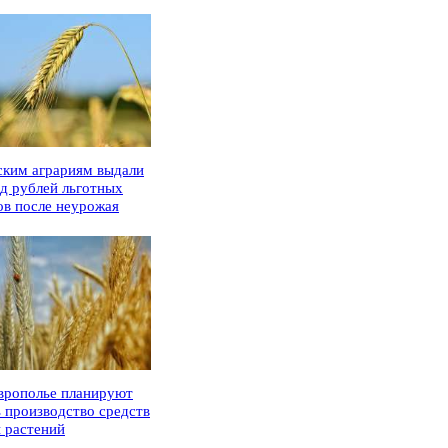
ским аграриям выдали
рд рублей льготных
ов после неурожая
врополье планируют
ь производство средств
 растений