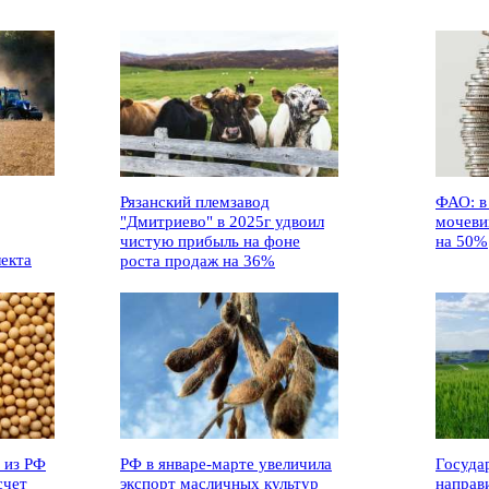
Рязанский племзавод
ФАО: в
"Дмитриево" в 2025г удвоил
мочеви
чистую прибыль на фоне
на 50%
лекта
роста продаж на 36%
 из РФ
РФ в январе-марте увеличила
Госуда
счет
экспорт масличных культур
направ