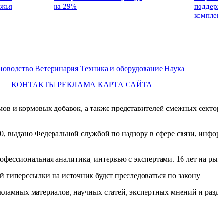
ежья
на 29%
поддер
компле
новодство
Ветеринария
Техника и оборудование
Наука
КОНТАКТЫ
РЕКЛАМА
КАРТА САЙТА
мов и кормовых добавок, а также представителей смежных секто
0, выдано Федеральной службой по надзору в сфере связи, инф
фессиональная аналитика, интервью с экспертами. 16 лет на ры
й гиперссылки на источник будет преследоваться по закону.
екламных материалов, научных статей, экспертных мнений и раз