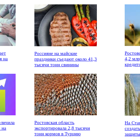
ает
Ростов
Россияне на майские
я на
4,2 мл
праздники съедают около 41,3
кредит
тысячи тонн свинины
еличила
Ростовская область
На Ста
 на
экспортировала 2,8 тысячи
создат
тонн кормов в Турцию
защиты