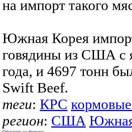
на импорт такого мяс
Южная Корея импорт
говядины из США с я
года, и 4697 тонн б
Swift Beef.
теги
:
КРС
кормовые
регион
:
США
Южная
Обсудить на форуме