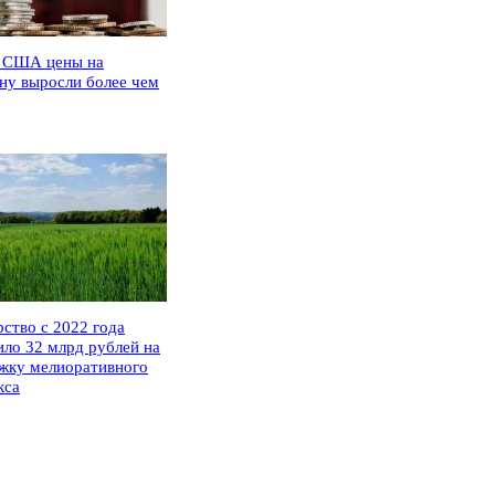
 США цены на
ну выросли более чем
рство с 2022 года
ило 32 млрд рублей на
жку мелиоративного
кса