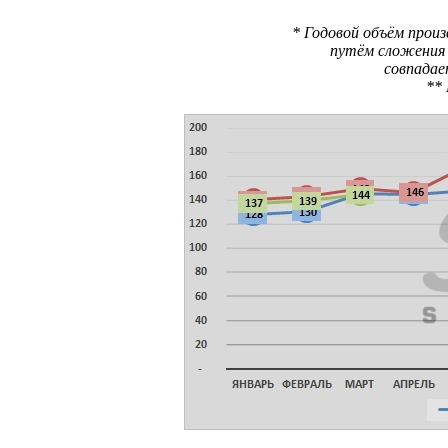
* Годовой объём прои
путём сложения 
совпадае
** 