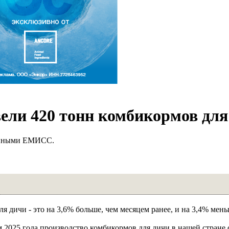
вели 420 тонн комбикормов для
данными ЕМИСС.
 дичи - это на 3,6% больше, чем месяцем ранее, и на 3,4% меньш
 2025 года производство комбикормов для дичи в нашей стране 