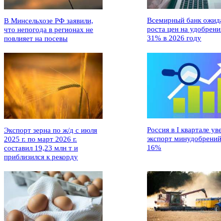
Всемирный банк ожид
В Минсельхозе РФ заявили,
роста цен на удобрени
что непогода в регионах не
31% в 2026 году
повлияет на посевы
Россия в I квартале ув
Экспорт зерна по ж/д с июля
экспорт минудобрений
2025 г. по март 2026 г.
16%
составил 19,23 млн т и
приблизился к рекорду