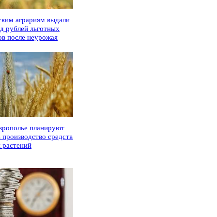
ским аграриям выдали
рд рублей льготных
ов после неурожая
врополье планируют
ь производство средств
 растений