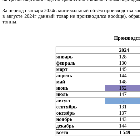
За период с января 2024г. минимальный объём производства ком
в августе 2024г данный товар не производился вообще), обр
тонны.
Производст
2024
январь
128
февраль
130
март
145
апрель
144
май
148
июнь
152
июль
147
август
-
сентябрь
131
октябрь
137
ноябрь
143
декабрь
144
всего
1 549