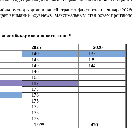
бикормов для дичи в нашей стране зафиксирован в январе 2026г.
ащает внимание SoyaNews. Максимальным стал объём производст
во комбикормов для овец, тонн *
2025
2026
140
137
143
139
149
144
146
168
182
178
176
175
172
173
173
1 975
420