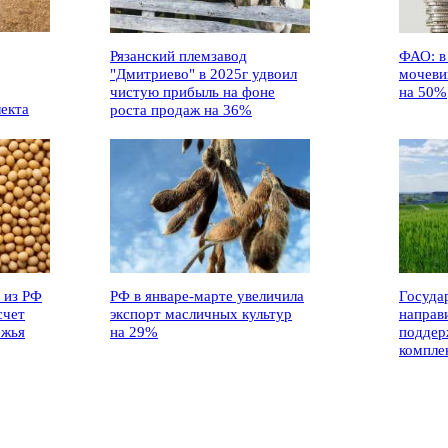
Рязанский племзавод
ФАО: в
"Дмитриево" в 2025г удвоил
мочеви
чистую прибыль на фоне
на 50%
лекта
роста продаж на 36%
 из РФ
РФ в январе-марте увеличила
Госуда
счет
экспорт масличных культур
направ
ежья
на 29%
поддер
компле