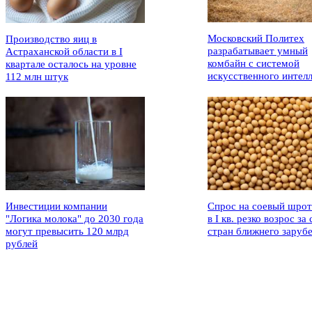
Московский Политех
Производство яиц в
разрабатывает умный
Астраханской области в I
комбайн с системой
квартале осталось на уровне
искусственного интел
112 млн штук
Инвестиции компании
Спрос на соевый шрот
"Логика молока" до 2030 года
в I кв. резко возрос за 
могут превысить 120 млрд
стран ближнего заруб
рублей