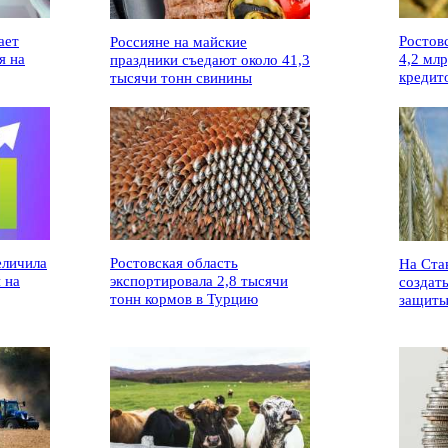
ает
Ростов
Россияне на майские
я на
4,2 мл
праздники съедают около 41,3
кредит
тысячи тонн свинины
еличила
Ростовская область
На Ста
 на
экспортировала 2,8 тысячи
создат
тонн кормов в Турцию
защиты