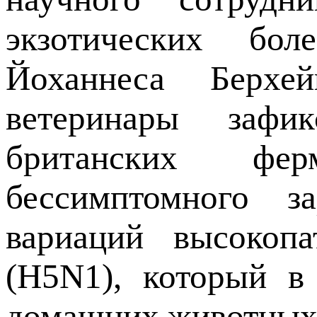
экзотических бол
Йоханнеса Берхей
ветеринары зафи
британских фе
бессимптомного 
вариаций высокопа
(H5N1), который в
домашних животных