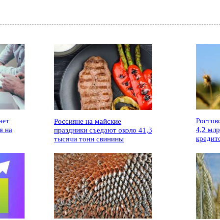
ает
Ростов
Россияне на майские
я на
4,2 мл
праздники съедают около 41,3
кредит
тысячи тонн свинины