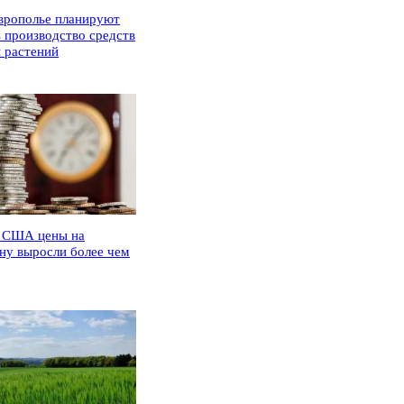
врополье планируют
ь производство средств
 растений
 США цены на
ну выросли более чем