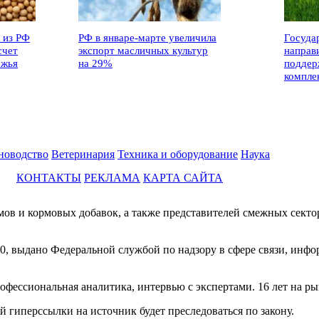
 из РФ
РФ в январе-марте увеличила
Госуда
счет
экспорт масличных культур
направ
ежья
на 29%
поддер
компле
новодство
Ветеринария
Техника и оборудование
Наука
КОНТАКТЫ
РЕКЛАМА
КАРТА САЙТА
мов и кормовых добавок, а также представителей смежных секто
0, выдано Федеральной службой по надзору в сфере связи, инф
фессиональная аналитика, интервью с экспертами. 16 лет на ры
й гиперссылки на источник будет преследоваться по закону.