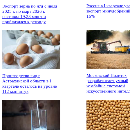
Россия в I квартале ув
Экспорт зерна по ж/д с июля
экспорт минудобрений
2025 г. по март 2026 г.
16%
составил 19,23 млн т и
приблизился к рекорду
Московский Политех
Производство яиц в
разрабатывает умный
Астраханской области в I
комбайн с системой
квартале осталось на уровне
искусственного интел
112 млн штук