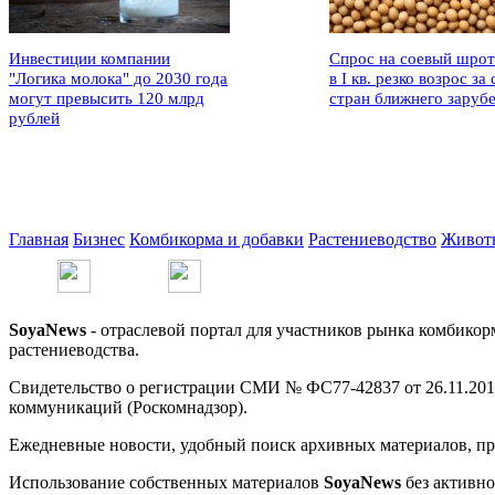
Инвестиции компании
Спрос на соевый шрот
"Логика молока" до 2030 года
в I кв. резко возрос за 
могут превысить 120 млрд
стран ближнего заруб
рублей
Главная
Бизнес
Комбикорма и добавки
Растениеводство
Живот
SoyaNews
- отраслевой портал для участников рынка комбикор
растениеводства.
Свидетельство о регистрации СМИ № ФС77-42837 от 26.11.201
коммуникаций (Роскомнадзор).
Ежедневные новости, удобный поиск архивных материалов, про
Использование собственных материалов
SoyaNews
без активно