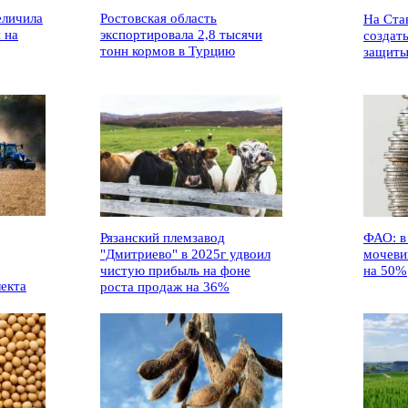
еличила
Ростовская область
На Ста
 на
экспортировала 2,8 тысячи
создат
тонн кормов в Турцию
защиты
Рязанский племзавод
ФАО: в
"Дмитриево" в 2025г удвоил
мочеви
чистую прибыль на фоне
на 50%
лекта
роста продаж на 36%