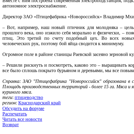
Вместе с ним построена современная электроподстанция, подк
автономное электроснабжение.
Директор ЗАО «Птицефабрика «Новороссийск» Владимир Мхи
– Вот, например, наш новый птичник для молодняка – целы
прошлого века, оно изжило себя морально и физически, – по
птиц. Это третий по счету подобный цех. Во всех новы
человеческих рук, поэтому бой яйца сводится к минимуму.
Огромное поле в районе станицы Раевской засеяно зерновой к
– Решили рискнуть и посмотреть, каково это – выращивать ко
все было сплошь покрыто бурьяном и деревьями, мы все повык
Справка: ЗАО "Птицефабрика "Новороссийск" образована в с
Площадь производственных территорий - более 15 га. Мяса и я
куриного мяса.
теги
:
птицеводство
регион
:
Краснодарский край
Обсудить на форуме
Распечатать
Читать все новости
Возврат