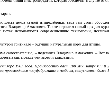
лючена линия электропередачи, которая обеспечит в случае отк
тарян:
х шесть цехов старой птицефабрики, ведь там стоит оборудо
яснил Владимир Амаякович. Также строится новый цех для кур-
х цехах используются современнейшие технологии, исключ
ультурой тритикале – будущий натуральный корм для птицы.
рма самостоятельно, – поделился Владимир Амаякович. – Вот н
орчевывали, прежде чем засеяли злаковыми.
ентябре 1967 года. Производство дает 100 млн. штук яиц и 2
иц производятся полуфабрикаты и колбасы, выпускается более 1