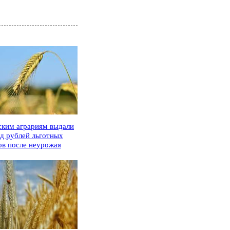
ским аграриям выдали
рд рублей льготных
ов после неурожая