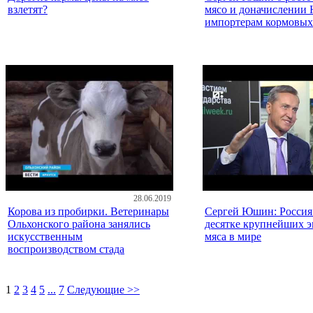
взлетят?
мясо и доначислении
импортерам кормовых
28.06.2019
Корова из пробирки. Ветеринары
Сергей Юшин: Россия
Ольхонского района занялись
десятке крупнейших э
искусственным
мяса в мире
воспроизводством стада
1
2
3
4
5
...
7
Следующие >>