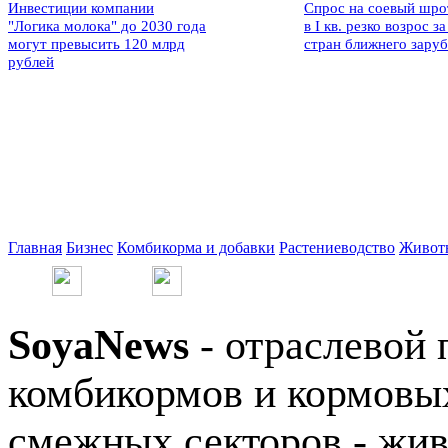
Инвестиции компании
Спрос на соевый шро
"Логика молока" до 2030 года
в I кв. резко возрос за
могут превысить 120 млрд
стран ближнего зару
рублей
Главная
Бизнес
Комбикорма и добавки
Растениеводство
Живот
SoyaNews
- отраслевой 
комбикормов и кормовых
смежных секторов - жив