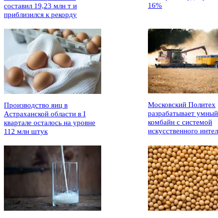
16%
составил 19,23 млн т и
приблизился к рекорду
Московский Политех
Производство яиц в
разрабатывает умный
Астраханской области в I
комбайн с системой
квартале осталось на уровне
искусственного интел
112 млн штук