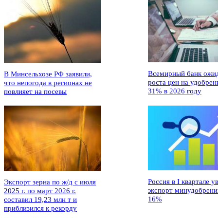
Всемирный банк ожи
В Минсельхозе РФ заявили,
роста цен на удобрен
что непогода в регионах не
31% в 2026 году
повлияет на посевы
Россия в I квартале у
Экспорт зерна по ж/д с июля
экспорт минудобрени
2025 г. по март 2026 г.
16%
составил 19,23 млн т и
приблизился к рекорду