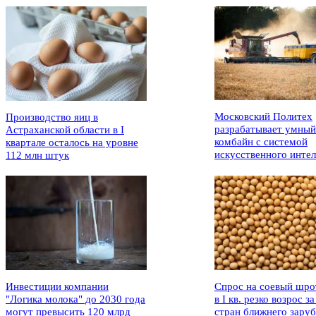
Московский Политех
Производство яиц в
разрабатывает умный
Астраханской области в I
комбайн с системой
квартале осталось на уровне
искусственного интел
112 млн штук
Инвестиции компании
Спрос на соевый шро
"Логика молока" до 2030 года
в I кв. резко возрос за
могут превысить 120 млрд
стран ближнего зару