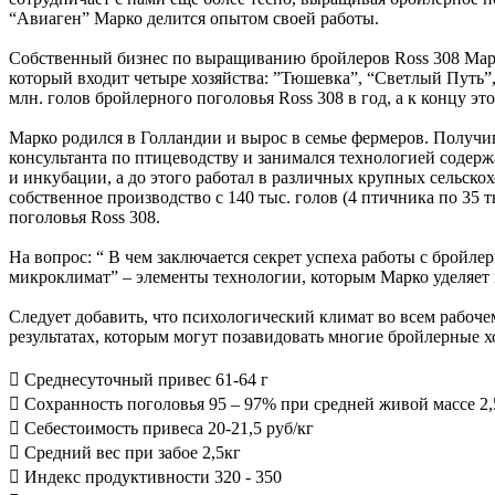
“Авиаген” Марко делится опытом своей работы.
Собственный бизнес по выращиванию бройлеров Ross 308 Марко 
который входит четыре хозяйства: ”Тюшевка”, “Светлый Путь”
млн. голов бройлерного поголовья Ross 308 в год, а к концу эт
Марко родился в Голландии и вырос в семье фермеров. Получив
консультанта по птицеводству и занимался технологией содер
и инкубации, а до этого работал в различных крупных сельск
собственное производство с 140 тыс. голов (4 птичника по 35 т
поголовья Ross 308.
На вопрос: “ В чем заключается секрет успеха работы с бройле
микроклимат” – элементы технологии, которым Марко уделяет
Следует добавить, что психологический климат во всем рабоче
результатах, которым могут позавидовать многие бройлерные х
 Среднесуточный привес 61-64 г
 Сохранность поголовья 95 – 97% при средней живой массе 2,
 Себестоимость привеса 20-21,5 руб/кг
 Средний вес при забое 2,5кг
 Индекс продуктивности 320 - 350