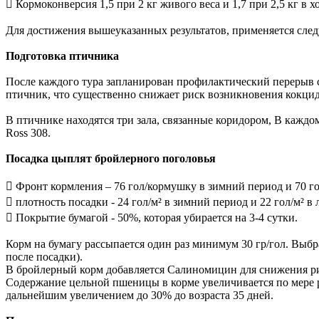
 Кормоконверсия 1,5 при 2 кг живого веса и 1,7 при 2,5 кг в х
Для достижения вышеуказанных результатов, применяется сле
Подготовка птичника
После каждого тура запланирован профилактический перерыв с
птичник, что существенно снижает риск возникновения кокцид
В птичнике находятся три зала, связанные коридором, В кажд
Ross 308.
Посадка цыплят бройлерного поголовья
 Фронт кормления – 76 гол/кормушку в зимний период и 70 г
 плотность посадки - 24 гол/м² в зимний период и 22 гол/м² в
 Покрытие бумагой - 50%, которая убирается на 3-4 сутки.
Корм на бумагу рассыпается один раз минимум 30 гр/гол. Выбра
после посадки).
В бройлерный корм добавляется Салиномицин для снижения ри
Содержание цельной пшеницы в корме увеличивается по мере ро
дальнейшим увеличением до 30% до возраста 35 дней.