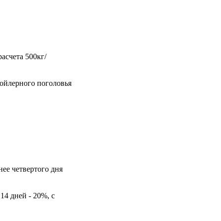
асчета 500кг/
ройлерного поголовья
нее четвертого дня
14 дней - 20%, с