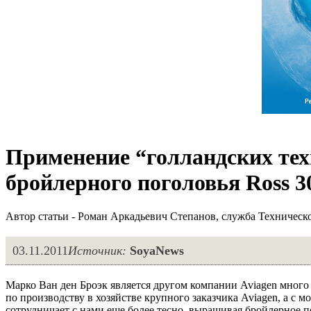
Применение “голландских те
бройлерного поголовья Ross 3
Автор статьи - Роман Аркадьевич Степанов, служба Техническ
03.11.2011
Источник:
SoyaNews
Марко Ван ден Броэк является другом компании Aviagen много л
по производству в хозяйстве крупного заказчика Aviagen, а с 
сотрудничает с нами еще более тесно, выращивая бройлерное п