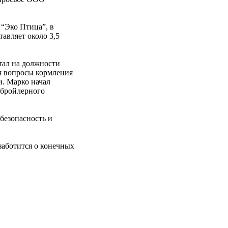
 “Эко Птица”, в
авляет около 3,5
тал на должности
ая вопросы кормления
и. Марко начал
в бройлерного
обезопасность и
заботится о конечных