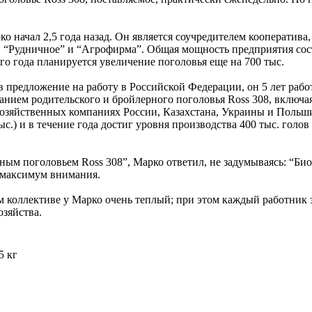
начал 2,5 года назад. Он является соучредителем кооператива,
, “Рудничное” и “Агрофирма”. Общая мощность предприятия сост
ого года планируется увеличение поголовья еще на 700 тыс.
 предложение на работу в Российской Федерации, он 5 лет рабо
жанием родительского и бройлерного поголовья Ross 308, включ
охозяйственных компаниях России, Казахстана, Украины и Польш
ыс.) и в течение года достиг уровня производства 400 тыс. голо
рным поголовьем Ross 308”, Марко ответил, не задумываясь: “Би
 максимум внимания.
м коллективе у Марко очень теплый; при этом каждый работник 
озяйства.
5 кг