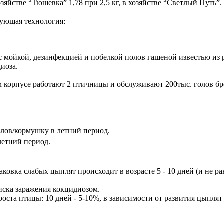
озяйстве “Тюшевка” 1,78 при 2,5 кг, в хозяйстве “Светлый Путь”.
дующая технология:
 мойкой, дезинфекцией и побелкой полов гашеной известью из р
иоза.
ом корпусе работают 2 птичницы и обслуживают 200тыс. голов б
олов/кормушку в летний период.
 летний период.
ковка слабых цыплят происходит в возрасте 5 - 10 дней (и не ра
ска заражения кокцидиозом.
ста птицы: 10 дней - 5-10%, в зависимости от развития цыплят 