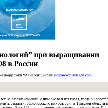
хнологий” при выращивании
08 в России
ой поддержки “Авиаген”, е-mail:
rstepanov@aviagen.com
.
ет. Мы познакомились с ним около 8 лет назад, когда он работал
момента открытия Ясногорского инкубатория в Тульской области в
оголовье Ross 308, поставляемое, практически еженедельно. По