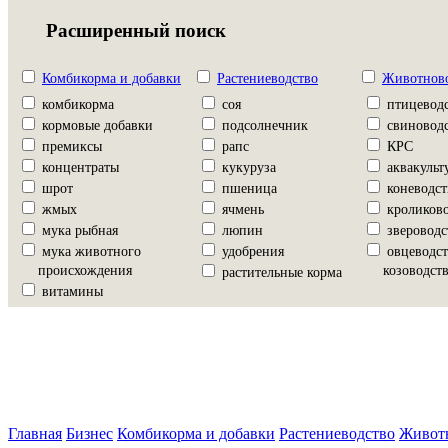
Расширенный поиск
Комбикорма и добавки
Растениеводство
Животнов
комбикорма
соя
птицевод
кормовые добавки
подсолнечник
свиновод
премиксы
рапс
КРС
концентраты
кукуруза
аквакульт
шрот
пшеница
коневодст
жмых
ячмень
кроликово
мука рыбная
люпин
звероводс
мука животного
удобрения
овцеводст
происхождения
козоводств
растительные корма
витамины
Главная
Бизнес
Комбикорма и добавки
Растениеводство
Живот