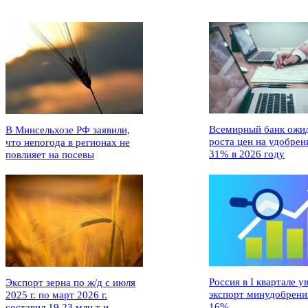
Всемирный банк ожи
В Минсельхозе РФ заявили,
роста цен на удобрен
что непогода в регионах не
31% в 2026 году
повлияет на посевы
Россия в I квартале у
Экспорт зерна по ж/д с июля
экспорт минудобрени
2025 г. по март 2026 г.
16%
составил 19,23 млн т и